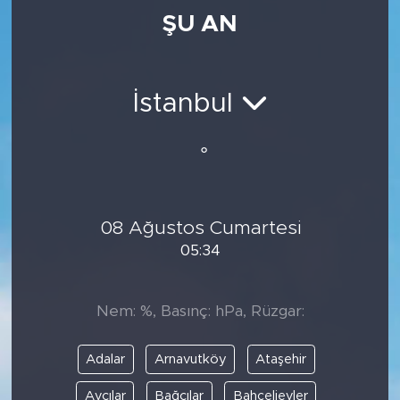
ŞU AN
Medya
Sağlık
İstanbul
Siyaset
°
Teknoloji
GURBETTEN SILAYA
08 Ağustos Cumartesi
05:34
Foto Galeri
Köşe Yazarları
Nem: %, Basınç: hPa, Rüzgar:
Manşet
Adalar
Arnavutköy
Ataşehir
Ulusal Son Dakika Haberleri
Avcılar
Bağcılar
Bahçelievler