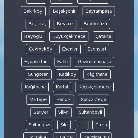
Bakırköy
Başakşehir
Bayrampaşa
Beşiktaş
Beykoz
Beylikdüzü
Beyoğlu
Büyükçekmece
Çatalca
Çekmeköy
Esenler
Esenyurt
Eyüpsultan
Fatih
Gaziosmanpaşa
Güngören
Kadıköy
Kâğıthane
Kağıthane
Kartal
Küçükçekmece
Maltepe
Pendik
Sancaktepe
Sarıyer
Silivri
Sultanbeyli
Sultangazi
Şile
Şişli
Tuzla
Ümraniye
Üsküdar
Zeytinburnu