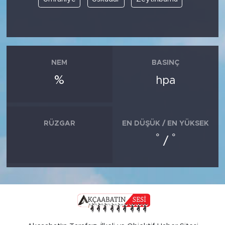
NEM
BASINÇ
%
hpa
RÜZGAR
EN DÜŞÜK / EN YÜKSEK
°
°
/