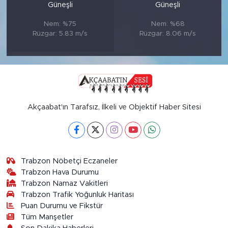
Güneşli
Güneşli
Nem: %75
Nem: %68
Rüzgar: 5.83 m/s
Rüzgar: 8.06 m/s
Akçaabat'ın Tarafsız, İlkeli ve Objektif Haber Sitesi
Trabzon Nöbetçi Eczaneler
Trabzon Hava Durumu
Trabzon Namaz Vakitleri
Trabzon Trafik Yoğunluk Haritası
Puan Durumu ve Fikstür
Tüm Manşetler