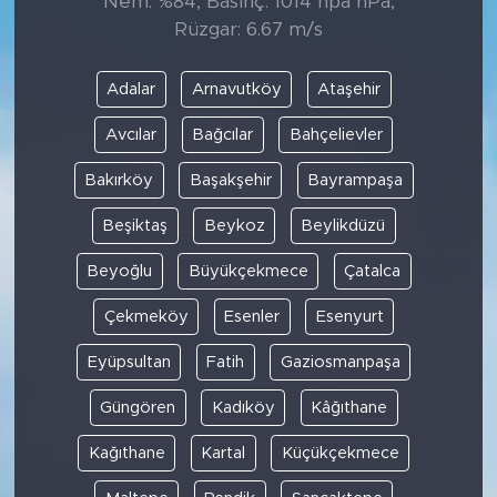
Nem: %84, Basınç: 1014 hpa hPa,
Rüzgar: 6.67 m/s
Adalar
Arnavutköy
Ataşehir
Avcılar
Bağcılar
Bahçelievler
Bakırköy
Başakşehir
Bayrampaşa
Beşiktaş
Beykoz
Beylikdüzü
Beyoğlu
Büyükçekmece
Çatalca
Çekmeköy
Esenler
Esenyurt
Eyüpsultan
Fatih
Gaziosmanpaşa
Güngören
Kadıköy
Kâğıthane
Kağıthane
Kartal
Küçükçekmece