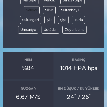
Maltepe
Pendik
Sancaktepe
Sarıyer
Silivri
Sultanbeyli
Sultangazi
Şile
Şişli
Tuzla
Ümraniye
Üsküdar
Zeytinburnu
NEM
BASINÇ
%84
1014 HPA
hpa
RÜZGAR
EN DÜŞÜK / EN YÜKSEK
°
°
6.67 M/S
24
/ 26