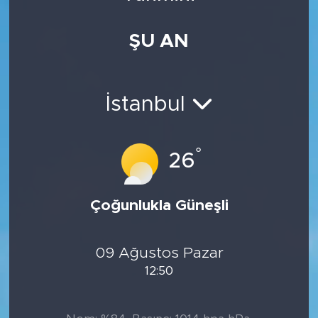
Medya
ŞU AN
Sağlık
Siyaset
İstanbul
Teknoloji
°
26
GURBETTEN SILAYA
Çoğunlukla Güneşli
Foto Galeri
Köşe Yazarları
09 Ağustos Pazar
12:50
Manşet
Ulusal Son Dakika Haberleri