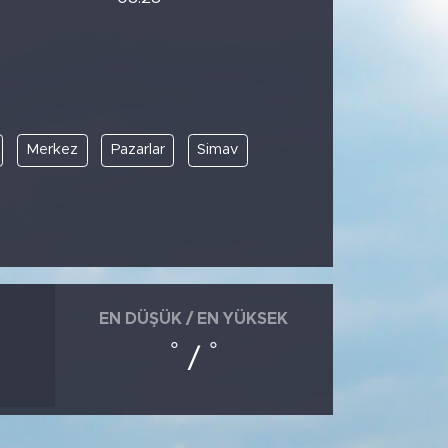
Merkez
Pazarlar
Simav
EN DÜŞÜK / EN YÜKSEK
°
°
/