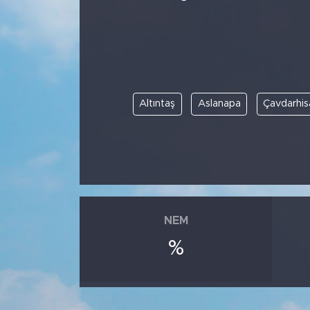
Altıntaş
Aslanapa
Çavdarhis
NEM
%