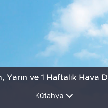
GRAM ALTIN
6527.8
BİST100
13
 Yarın ve 1 Haftalık Hava
Kütahya