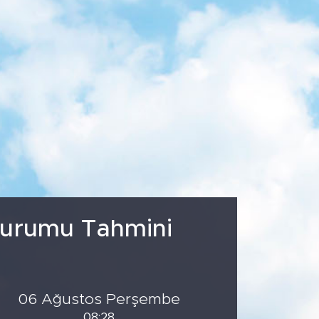
5
%0.54
.703
%0
 Durumu Tahmini
06 Ağustos Perşembe
08:28