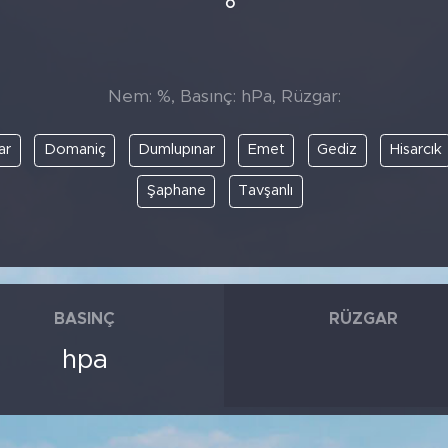
°
Nem: %, Basınç: hPa, Rüzgar:
ar
Domaniç
Dumlupınar
Emet
Gediz
Hisarcık
Şaphane
Tavşanlı
BASINÇ
RÜZGAR
hpa