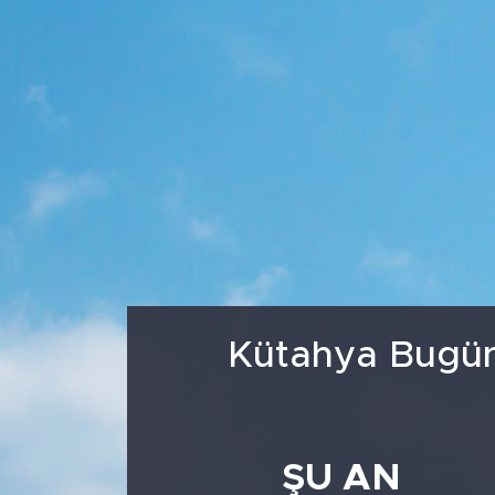
Medya
Sağlık
Siyaset
Teknoloji
GURBETTEN SILAYA
Foto Galeri
Kütahya Bugün,
Köşe Yazarları
Manşet
ŞU AN
Ulusal Son Dakika Haberleri