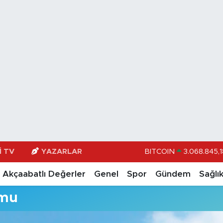
I TV
YAZARLAR
BITCOIN
3.068.845,1
DOLAR
47,597
Akçaabatlı Değerler
Genel
Spor
Gündem
Sağlı
EURO
55,13
umu
STERLİN
64,253