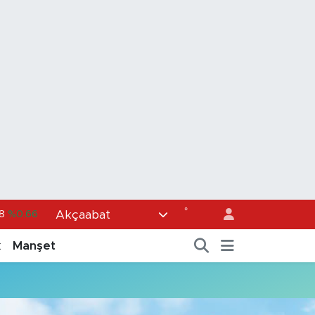
°
Akçaabat
8
%0.66
1
%0.05
k
Manşet
36
%0.18
4
%0.22