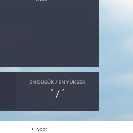
EN DÜŞÜK / EN YÜKSEK
°
°
/
Spor