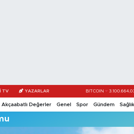
I TV
YAZARLAR
BITCOIN
3.100.664,0
DOLAR
47,74
Akçaabatlı Değerler
Genel
Spor
Gündem
Sağlı
EURO
55,251
mu
STERLİN
64,481