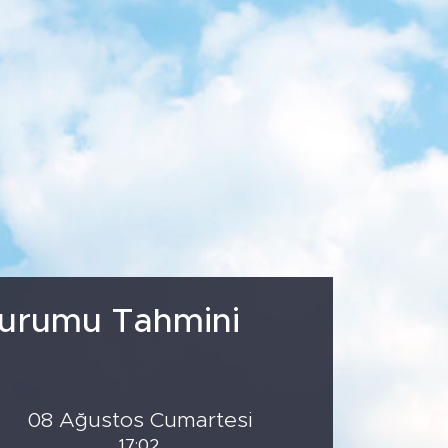
5
%0.03
779
%-14
Durumu Tahmini
08 Ağustos Cumartesi
17:02