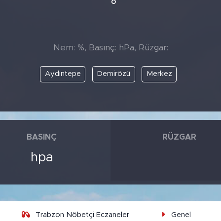
°
Nem: %, Basınç: hPa, Rüzgar:
Aydıntepe
Demirözü
Merkez
BASINÇ
RÜZGAR
hpa
Trabzon Nöbetçi Eczaneler
Genel