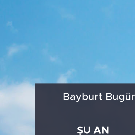
Medya
Sağlık
Siyaset
Teknoloji
GURBETTEN SILAYA
Foto Galeri
Bayburt Bugün
Köşe Yazarları
Manşet
ŞU AN
Ulusal Son Dakika Haberleri