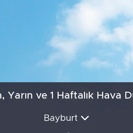
GRAM ALTIN
6660.5
BİST100
13.
, Yarın ve 1 Haftalık Hava 
Bayburt