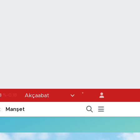
°
Akçaabat
3
%-0.18
36
%0.18
k
Manşet
0
%0.32
1
%0.38