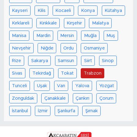
Kayseri
Kilis
Kocaeli
Konya
Kütahya
Kırklareli
Kırıkkale
Kırşehir
Malatya
Manisa
Mardin
Mersin
Muğla
Muş
Nevşehir
Niğde
Ordu
Osmaniye
Rize
Sakarya
Samsun
Siirt
Sinop
Sivas
Tekirdağ
Tokat
Trabzon
Tunceli
Uşak
Van
Yalova
Yozgat
Zonguldak
Çanakkale
Çankırı
Çorum
İstanbul
İzmir
Şanlıurfa
Şırnak