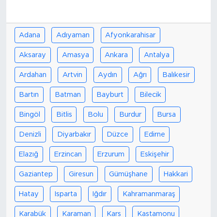
Adana
Adıyaman
Afyonkarahisar
Aksaray
Amasya
Ankara
Antalya
Ardahan
Artvin
Aydın
Ağrı
Balıkesir
Bartın
Batman
Bayburt
Bilecik
Bingöl
Bitlis
Bolu
Burdur
Bursa
Denizli
Diyarbakır
Düzce
Edirne
Elazığ
Erzincan
Erzurum
Eskişehir
Gaziantep
Giresun
Gümüşhane
Hakkari
Hatay
Isparta
Iğdır
Kahramanmaraş
Karabük
Karaman
Kars
Kastamonu