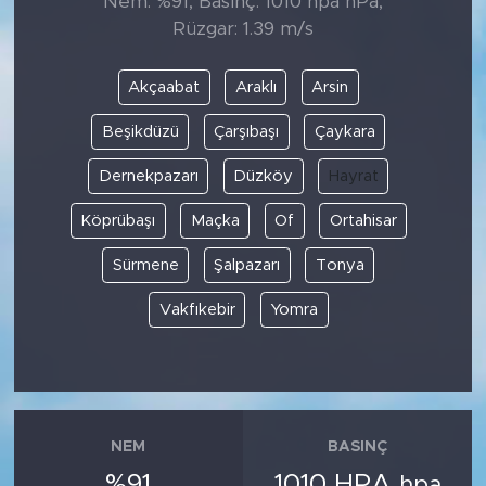
Nem: %91, Basınç: 1010 hpa hPa,
Rüzgar: 1.39 m/s
Akçaabat
Araklı
Arsin
Beşikdüzü
Çarşıbaşı
Çaykara
Dernekpazarı
Düzköy
Hayrat
Köprübaşı
Maçka
Of
Ortahisar
Sürmene
Şalpazarı
Tonya
Vakfıkebir
Yomra
NEM
BASINÇ
%91
1010 HPA
hpa