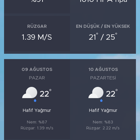
RÜZGAR
EN DÜŞÜK / EN YÜKSEK
°
°
1.39 M/S
21
/ 25
09 AĞUSTOS
10 AĞUSTOS
PAZAR
PAZARTESI
°
°
22
22
Hafif Yağmur
Hafif Yağmur
Nem: %87
Nem: %83
Rüzgar: 1.39 m/s
Rüzgar: 2.22 m/s