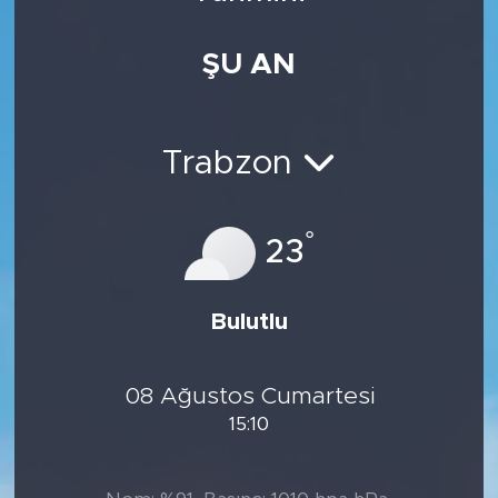
Medya
ŞU AN
Sağlık
Siyaset
Trabzon
Teknoloji
°
23
GURBETTEN SILAYA
Bulutlu
Foto Galeri
Köşe Yazarları
08 Ağustos Cumartesi
15:10
Manşet
Ulusal Son Dakika Haberleri