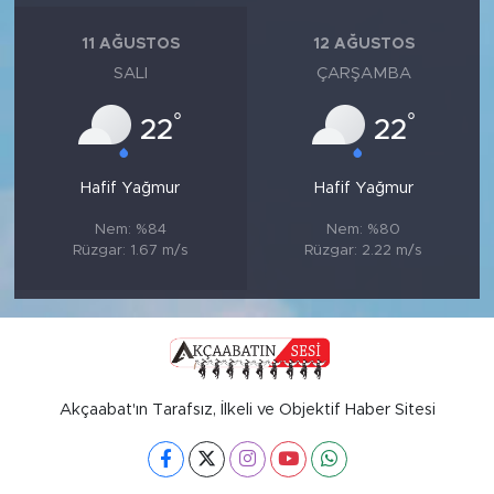
11 AĞUSTOS
12 AĞUSTOS
SALI
ÇARŞAMBA
°
°
22
22
Hafif Yağmur
Hafif Yağmur
Nem: %84
Nem: %80
Rüzgar: 1.67 m/s
Rüzgar: 2.22 m/s
Akçaabat'ın Tarafsız, İlkeli ve Objektif Haber Sitesi