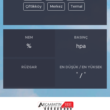
Çiftlikköy
Merkez
Termal
NEM
BASINÇ
%
hpa
RÜZGAR
EN DÜŞÜK / EN YÜKSEK
°
°
/