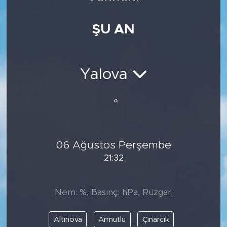
Medya
ŞU AN
Sağlık
Siyaset
Yalova
Teknoloji
°
GURBETTEN SILAYA
06 Ağustos Perşembe
Foto Galeri
21:32
Köşe Yazarları
Nem: %, Basınç: hPa, Rüzgar:
Manşet
Altınova
Armutlu
Çınarcık
Ulusal Son Dakika Haberleri