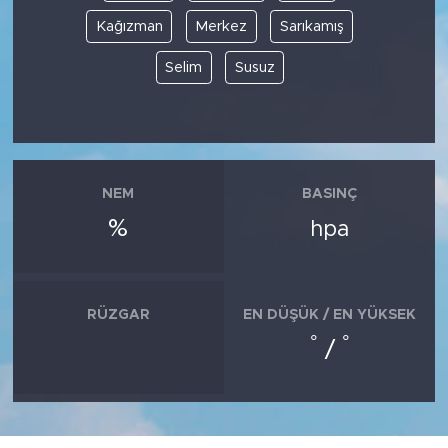
Kağızman
Merkez
Sarıkamış
Selim
Susuz
NEM
BASINÇ
%
hpa
RÜZGAR
EN DÜŞÜK / EN YÜKSEK
°
°
/