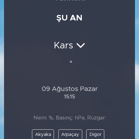
Medya
ŞU AN
Sağlık
Siyaset
Kars
Teknoloji
°
GURBETTEN SILAYA
09 Ağustos Pazar
Foto Galeri
15:15
Köşe Yazarları
Nem: %, Basınç: hPa, Rüzgar:
Manşet
Akyaka
Arpaçay
Digor
Ulusal Son Dakika Haberleri