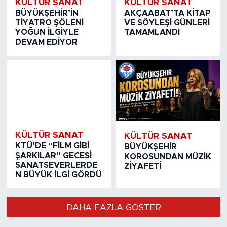
KÜLTÜR SANAT
KÜLTÜR SANAT
BÜYÜKŞEHİR’İN
AKÇAABAT’TA KİTAP
TİYATRO ŞÖLENİ
VE SÖYLEŞİ GÜNLERİ
YOĞUN İLGİYLE
TAMAMLANDI
DEVAM EDİYOR
KÜLTÜR SANAT
KÜLTÜR SANAT
KTÜ’DE “FİLM GİBİ
BÜYÜKŞEHİR
ŞARKILAR” GECESİ
KOROSUNDAN MÜZİK
SANATSEVERLERDE
ZİYAFETİ
N BÜYÜK İLGİ GÖRDÜ
DAHA FAZLA GÖSTER