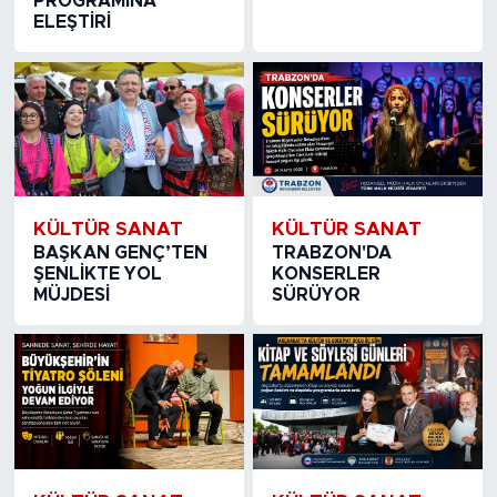
PROGRAMINA
ELEŞTİRİ
KÜLTÜR SANAT
KÜLTÜR SANAT
BAŞKAN GENÇ’TEN
TRABZON'DA
ŞENLİKTE YOL
KONSERLER
MÜJDESİ
SÜRÜYOR