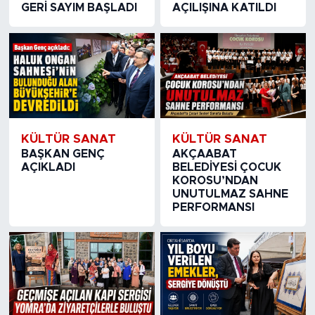
GERİ SAYIM BAŞLADI
AÇILIŞINA KATILDI
KÜLTÜR SANAT
KÜLTÜR SANAT
BAŞKAN GENÇ
AKÇAABAT
AÇIKLADI
BELEDİYESİ ÇOCUK
KOROSU’NDAN
UNUTULMAZ SAHNE
PERFORMANSI