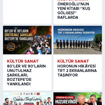
ÖMEROĞLU’NUN
YENİ KİTABI ‘’KUŞ
GÖLGESİ’’
RAFLARDA
KÜLTÜR SANAT
KÜLTÜR SANAT
80’LER VE 90’LARIN
HORONUN HİKÂYESİ
UNUTULMAZ
TRT 2 EKRANLARINA
ŞARKILARI,
TAŞINIYOR
BOZTEPE’DE
YANKILANDI