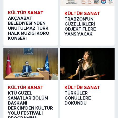
KÜLTÜR SANAT
KÜLTÜR SANAT
AKÇAABAT
TRABZON’UN
BELEDİYESİ’NDEN
GÜZELLİKLERİ
UNUTULMAZ TÜRK
OBJEKTİFLERE
HALK MÜZİĞİ KORO
YANSIYACAK
KONSERİ
KÜLTÜR SANAT
KÜLTÜR SANAT
KTÜ GÜZEL
TÜRKÜLER
SANATLAR BÖLÜM
GÖNÜLLERE
BAŞKANI
DOKUNDU
DERÇİN’DEN KÜLTÜR
YOLU FESTİVALİ