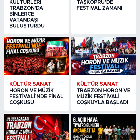
KÜLTÜRLERİ
TAŞKÖPRÜ’DE
TRABZON'DA
FESTİVAL ZAMANI
BİNLERCE
VATANDAŞI
BULUŞTURDU
KÜLTÜR SANAT
KÜLTÜR SANAT
HORON VE MÜZİK
TRABZON HORON VE
FESTİVALİ’NDE FİNAL
MÜZİK FESTİVALİ
COŞKUSU
COŞKUYLA BAŞLADI