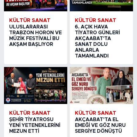
KÜLTÜR SANAT
KÜLTÜR SANAT
ULUSLARARASI
6. AÇIK HAVA
TRABZON HORON VE
TİYATRO GÜNLERİ
MÜZİK FESTİVALİ BU
AKÇAABAT'TA
AKŞAM BAŞLIYOR
SANAT DOLU
ANLARLA
TAMAMLANDI
KÜLTÜR SANAT
KÜLTÜR SANAT
ŞEHİR TİYATROSU
AKÇAABAT’TA EL
YENİ YETENEKLERİNİ
EMEĞİ VE GÖZ NURU
MEZUN ETTİ
SERGİYE DÖNÜŞTÜ