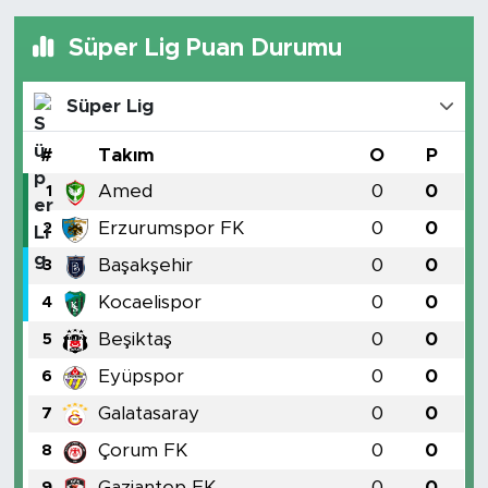
Süper Lig Puan Durumu
Süper Lig
#
Takım
O
P
Amed
0
0
1
Erzurumspor FK
0
0
2
Başakşehir
0
0
3
Kocaelispor
0
0
4
Beşiktaş
0
0
5
Eyüpspor
0
0
6
Galatasaray
0
0
7
Çorum FK
0
0
8
Gaziantep FK
0
0
9