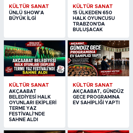
KÜLTÜR SANAT
KÜLTÜR SANAT
ÜNLÜ SHOW'A
15 ÜLKEDEN 650
BÜYÜK İLGİ
HALK OYUNCUSU
TRABZON'DA
BULUŞACAK
KÜLTÜR SANAT
KÜLTÜR SANAT
AKÇAABAT
AKÇAABAT, GÜNDÜZ
BELEDİYESİ HALK
GECE PROGRAMINA
OYUNLARI EKİPLERİ
EV SAHİPLİĞİ YAPTI
TERME YAZ
FESTİVALİ’NDE
SAHNE ALDI