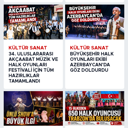
KÜLTÜR SANAT
KÜLTÜR SANAT
34. ULUSLARARASI
BÜYÜKŞEHİR HALK
AKÇAABAT MÜZİK VE
OYUNLARI EKİBİ
HALK OYUNLARI
AZERBAYCAN’DA
FESTİVALİ İÇİN TÜM
GÖZ DOLDURDU
HAZIRLIKLAR
TAMAMLANDI