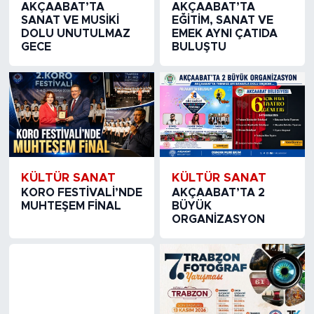
AKÇAABAT’TA
AKÇAABAT’TA
SANAT VE MUSİKİ
EĞİTİM, SANAT VE
DOLU UNUTULMAZ
EMEK AYNI ÇATIDA
GECE
BULUŞTU
KÜLTÜR SANAT
KÜLTÜR SANAT
KORO FESTİVALİ’NDE
AKÇAABAT’TA 2
MUHTEŞEM FİNAL
BÜYÜK
ORGANİZASYON