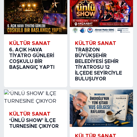
KÜLTÜR SANAT
KÜLTÜR SANAT
6. AÇIK HAVA
TRABZON
TİYATRO GÜNLERİ
BÜYÜKŞEHİR
COŞKULU BİR
BELEDİYESİ ŞEHİR
BAŞLANGIÇ YAPTI
TİYATROSU 12
İLÇEDE SEYİRCİYLE
BULUŞUYOR
KÜLTÜR SANAT
‘ÜNLÜ SHOW’ İLÇE
TURNESİNE ÇIKIYOR
KÜLTÜR SANAT