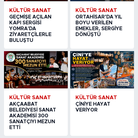
KÜLTÜR SANAT
KÜLTÜR SANAT
GEÇMİŞE AÇILAN
ORTAHİSAR’DA YIL
KAPI SERGİSİ
BOYU VERİLEN
YOMRA'DA
EMEKLER, SERGİYE
ZİYARETÇİLERLE
DÖNÜŞTÜ
BULUŞTU
KÜLTÜR SANAT
KÜLTÜR SANAT
AKÇAABAT
ÇİNİYE HAYAT
BELEDİYESİ SANAT
VERİYOR
AKADEMİSİ 300
SANATÇIYI MEZUN
ETTİ