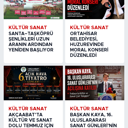
KÜLTÜR SANAT
KÜLTÜR SANAT
SANTA–TAŞKÖPRÜ
ORTAHİSAR
ŞENLİKLERİ UZUN
BELEDİYESİ,
ARANIN ARDINDAN
HUZUREVİNDE
YENİDEN BAŞLIYOR
MORAL KONSERİ
DÜZENLEDİ
KÜLTÜR SANAT
KÜLTÜR SANAT
AKÇAABAT’TA
BAŞKAN KAYA, 16.
KÜLTÜR VE SANAT
ULUSLARARASI
DOLU TEMMUZ İÇİN
SANAT GÜNLERİ’NİN