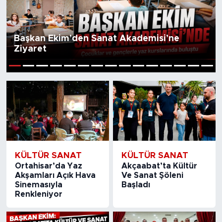
Medya
Başkan Ekim’den Sanat Akademisi’ne
Sağlık
Ziyaret
Siyaset
1
2
3
4
5
6
7
8
9
10
11
12
13
14
15
Teknoloji
GURBETTEN SILAYA
Foto Galeri
KÜLTÜR SANAT
KÜLTÜR SANAT
Ortahisar’da Yaz
Akçaabat’ta Kültür
Köşe Yazarları
Akşamları Açık Hava
Ve Sanat Şöleni
Sinemasıyla
Başladı
Renkleniyor
Manşet
Ulusal Son Dakika Haberleri