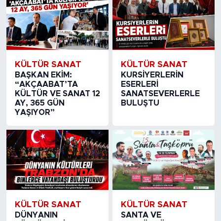
KÜLTÜR SANAT
KÜLTÜR SANAT
BAŞKAN EKİM:
KURSİYERLERİN
“AKÇAABAT’TA
ESERLERİ
KÜLTÜR VE SANAT 12
SANATSEVERLERLE
AY, 365 GÜN
BULUŞTU
YAŞIYOR”
KÜLTÜR SANAT
KÜLTÜR SANAT
DÜNYANIN
SANTA VE