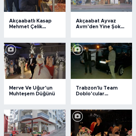
Akçaabatlı Kasap
Akçaabat Ayvaz
Mehmet Çelik
Avm’den Yine Şok
Ankaralı
Kampanya
Horoncuların
"MEHMET DAYISI"
Oldu
Merve Ve Uğur’un
Trabzon'lu Team
Muhteşem Düğünü
Doblo’cular
Akçaabat’ta Buluştu