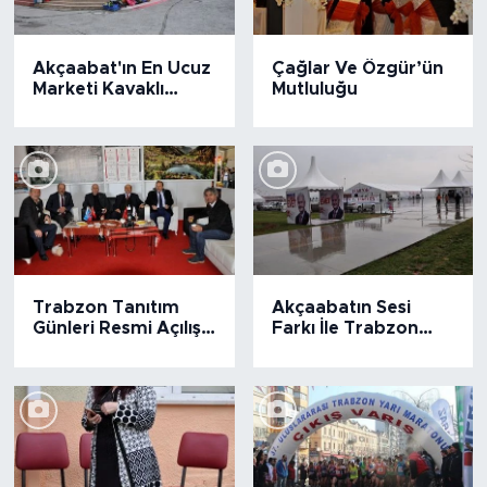
Akçaabat'ın En Ucuz
Çağlar Ve Özgür’ün
Marketi Kavaklı
Mutluluğu
Mahallesinde
Trabzon Tanıtım
Akçaabatın Sesi
Günleri Resmi Açılış
Farkı İle Trabzon
Töreni Yapıldı
Tanıtım Günleri Foto
Galeri