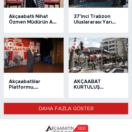
Akçaabatlı Nihat
37’inci Trabzon
Özmen Müdürün Adı
Uluslararası Yarı
Okulunda Yaşayacak
Maratonu Koşuldu
Akçaabatlılar
AKÇAABAT
Platformu,
KURTULUŞ
İstanbul’da
COŞKUSUNU 99.KEZ
Kurtuluşu Kutladı
YAŞADI
DAHA FAZLA GÖSTER