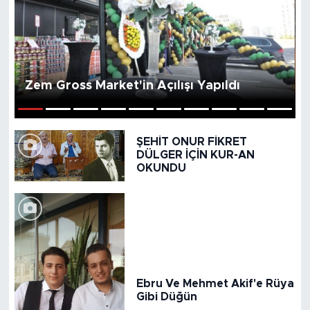
Medya
Sağlık
Zem Gross Market'in Açılışı Yapıldı
Siyaset
1
2
3
4
5
6
7
8
9
10
Teknoloji
ŞEHİT ONUR FİKRET
DÜLGER İÇİN KUR-AN
GURBETTEN SILAYA
OKUNDU
Foto Galeri
Köşe Yazarları
Manşet
Ebru Ve Mehmet Akif'e Rüya
Gibi Düğün
Ulusal Son Dakika Haberleri