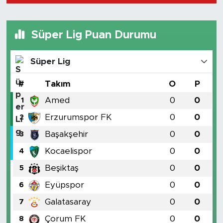
Süper Lig Puan Durumu
Süper Lig
#
Takım
O
P
Amed
0
0
1
Erzurumspor FK
0
0
2
Başakşehir
0
0
3
Kocaelispor
0
0
4
Beşiktaş
0
0
5
Eyüpspor
0
0
6
Galatasaray
0
0
7
Çorum FK
0
0
8