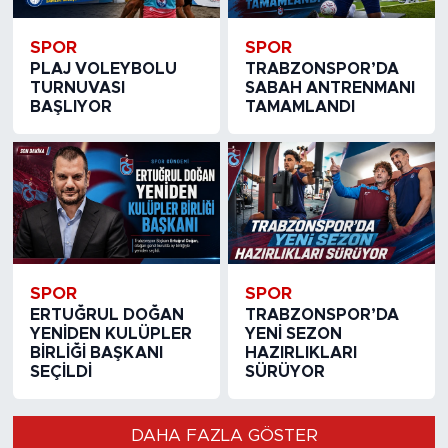
SPOR
SPOR
PLAJ VOLEYBOLU
TRABZONSPOR’DA
TURNUVASI
SABAH ANTRENMANI
BAŞLIYOR
TAMAMLANDI
SPOR
SPOR
ERTUĞRUL DOĞAN
TRABZONSPOR’DA
YENİDEN KULÜPLER
YENİ SEZON
BİRLİĞİ BAŞKANI
HAZIRLIKLARI
SEÇİLDİ
SÜRÜYOR
DAHA FAZLA GÖSTER