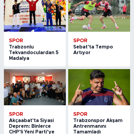
SPOR
SPOR
Trabzonlu
Sebat’ta Tempo
Tekvandoculardan 5
Artıyor
Madalya
SPOR
SPOR
Akçaabat’ta Siyasi
Trabzonspor Akşam
Deprem: Binlerce
Antrenmanını
CHP’li Yeni Parti’ye
Tamamladı