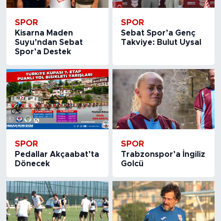
SPOR
SPOR
Kisarna Maden
Sebat Spor’a Genç
Suyu’ndan Sebat
Takviye: Bulut Uysal
Spor’a Destek
SPOR
SPOR
Pedallar Akçaabat’ta
Trabzonspor’a İngiliz
Dönecek
Golcü