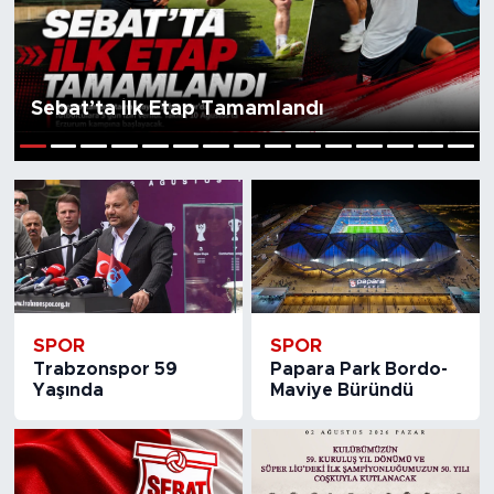
Medya
Sağlık
Sebat’ta İlk Etap Tamamlandı
Siyaset
1
2
3
4
5
6
7
8
9
10
11
12
13
14
15
Teknoloji
GURBETTEN SILAYA
Foto Galeri
SPOR
SPOR
Trabzonspor 59
Papara Park Bordo-
Köşe Yazarları
Yaşında
Maviye Büründü
Manşet
Ulusal Son Dakika Haberleri