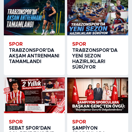
SPOR
SPOR
TRABZONSPOR’DA
TRABZONSPOR’DA
AKŞAM ANTRENMANI
YENİ SEZON
TAMAMLANDI
HAZIRLIKLARI
SÜRÜYOR
SPOR
SPOR
SEBAT SPOR’DAN
ŞAMPİYON