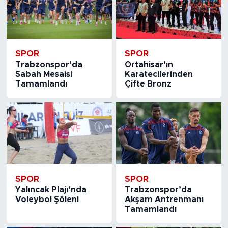
SPOR
SPOR
Trabzonspor’da
Ortahisar’ın
Sabah Mesaisi
Karatecilerinden
Tamamlandı
Çifte Bronz
SPOR
SPOR
Yalıncak Plajı’nda
Trabzonspor’da
Voleybol Şöleni
Akşam Antrenmanı
Tamamlandı