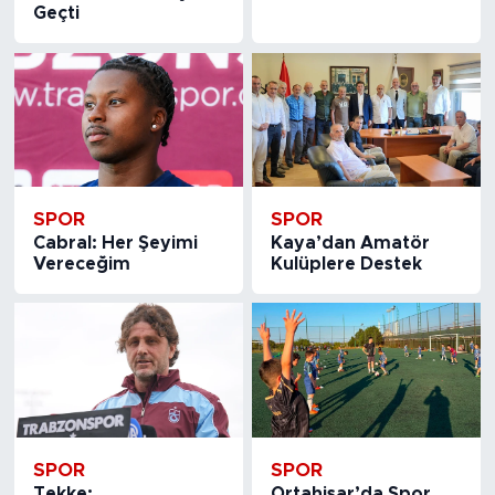
Geçti
SPOR
SPOR
Cabral: Her Şeyimi
Kaya’dan Amatör
Vereceğim
Kulüplere Destek
SPOR
SPOR
Tekke:
Ortahisar’da Spor