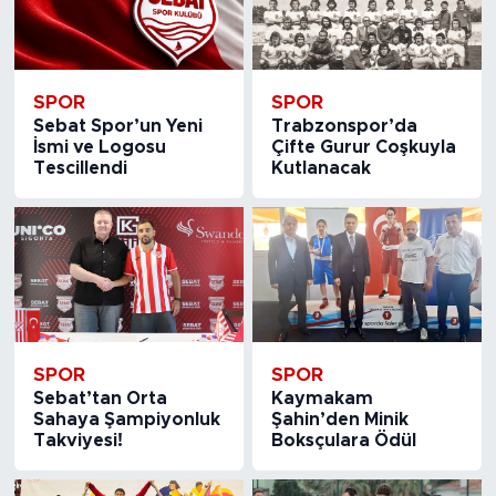
SPOR
SPOR
Sebat Spor’un Yeni
Trabzonspor’da
İsmi ve Logosu
Çifte Gurur Coşkuyla
Tescillendi
Kutlanacak
SPOR
SPOR
Sebat’tan Orta
Kaymakam
Sahaya Şampiyonluk
Şahin’den Minik
Takviyesi!
Boksçulara Ödül