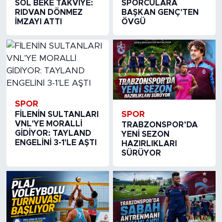
SOL BEKE TAKVİYE:
SPORCULARA
RIDVAN DÖNMEZ
BAŞKAN GENÇ'TEN
İMZAYI ATTI
ÖVGÜ
SPOR
SPOR
FİLENİN SULTANLARI
VNL'YE MORALLİ
TRABZONSPOR’DA
GİDİYOR: TAYLAND
YENİ SEZON
ENGELİNİ 3-1'LE AŞTI
HAZIRLIKLARI
SÜRÜYOR