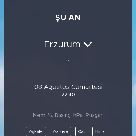
Medya
ŞU AN
Sağlık
Siyaset
Erzurum
Teknoloji
°
GURBETTEN SILAYA
08 Ağustos Cumartesi
Foto Galeri
22:40
Köşe Yazarları
Nem: %, Basınç: hPa, Rüzgar:
Manşet
Aşkale
Aziziye
Çat
Hınıs
Ulusal Son Dakika Haberleri