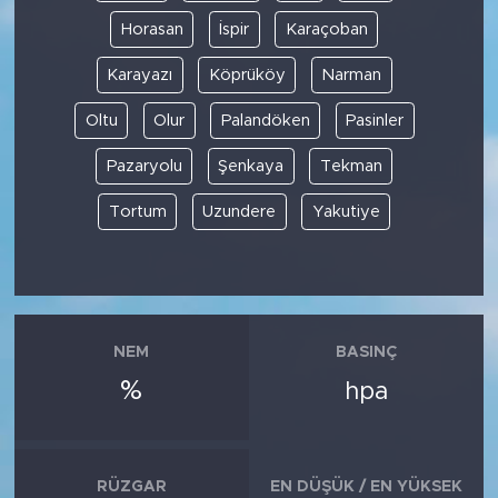
Horasan
İspir
Karaçoban
Karayazı
Köprüköy
Narman
Oltu
Olur
Palandöken
Pasinler
Pazaryolu
Şenkaya
Tekman
Tortum
Uzundere
Yakutiye
NEM
BASINÇ
%
hpa
RÜZGAR
EN DÜŞÜK / EN YÜKSEK