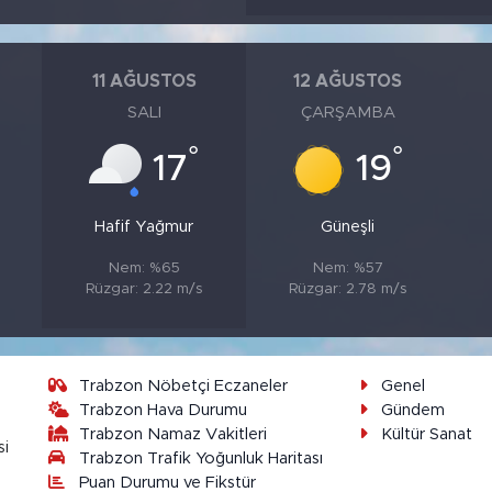
11 AĞUSTOS
12 AĞUSTOS
SALI
ÇARŞAMBA
°
°
17
19
Hafif Yağmur
Güneşli
Nem: %65
Nem: %57
Rüzgar: 2.22 m/s
Rüzgar: 2.78 m/s
Trabzon Nöbetçi Eczaneler
Genel
Trabzon Hava Durumu
Gündem
Trabzon Namaz Vakitleri
Kültür Sanat
si
Trabzon Trafik Yoğunluk Haritası
Puan Durumu ve Fikstür