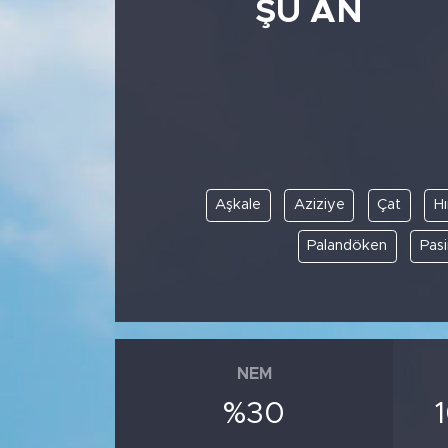
ŞU AN
Aşkale
Aziziye
Çat
Hı
Palandöken
Pasi
NEM
%30