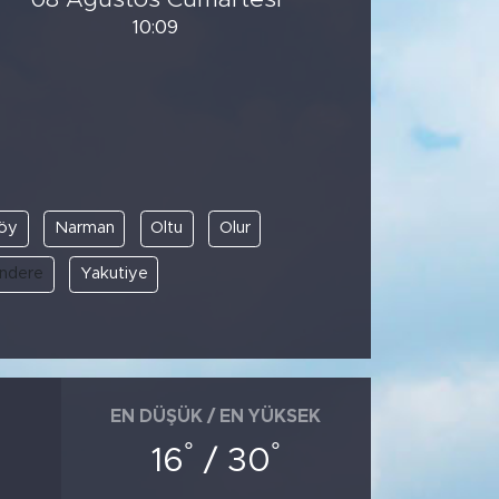
10:09
öy
Narman
Oltu
Olur
ndere
Yakutiye
EN DÜŞÜK / EN YÜKSEK
°
°
16
/ 30