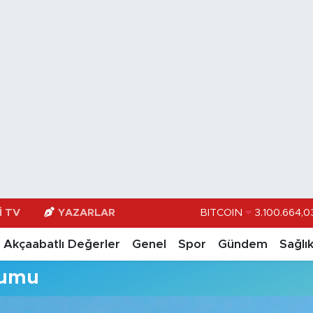
I TV
YAZARLAR
BITCOIN
3.100.664,0
DOLAR
47,74
Akçaabatlı Değerler
Genel
Spor
Gündem
Sağlı
EURO
55,251
rumu
STERLİN
64,481