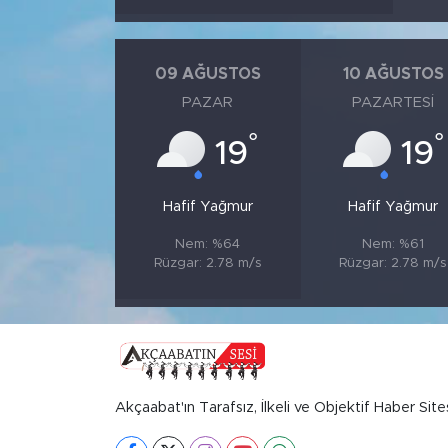
09 AĞUSTOS
10 AĞUSTOS
PAZAR
PAZARTESI
°
°
19
19
Hafif Yağmur
Hafif Yağmur
Nem: %64
Nem: %61
Rüzgar: 2.78 m/s
Rüzgar: 2.78 m/s
Akçaabat'ın Tarafsız, İlkeli ve Objektif Haber Site