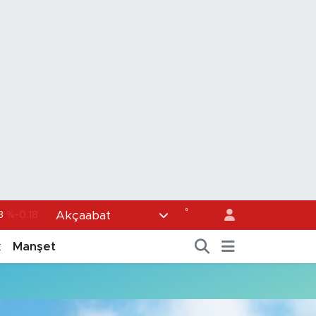
°
Akçaabat
3
%-0.18
36
%0.18
k
Manşet
0
%0.32
1
%0.38