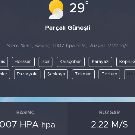
°
29
Parçalı Güneşli
Nem: %30, Basınç: 1007 hpa hPa, Rüzgar: 2.22 m/s
nıs
Horasan
İspir
Karaçoban
Karayazı
Köprük
nler
Pazaryolu
Şenkaya
Tekman
Tortum
Uzu
BASINÇ
RÜZGAR
1007 HPA
2.22 M/S
hpa