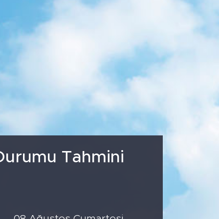
5
%0.03
779
%-14
 Durumu Tahmini
08 Ağustos Cumartesi