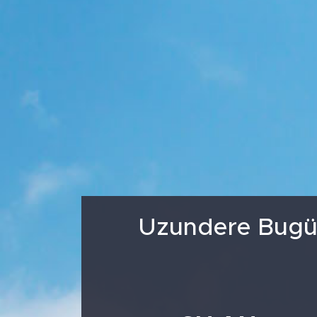
Medya
Sağlık
Siyaset
Teknoloji
GURBETTEN SILAYA
Foto Galeri
Uzundere Bugün
Köşe Yazarları
Manşet
Ulusal Son Dakika Haberleri