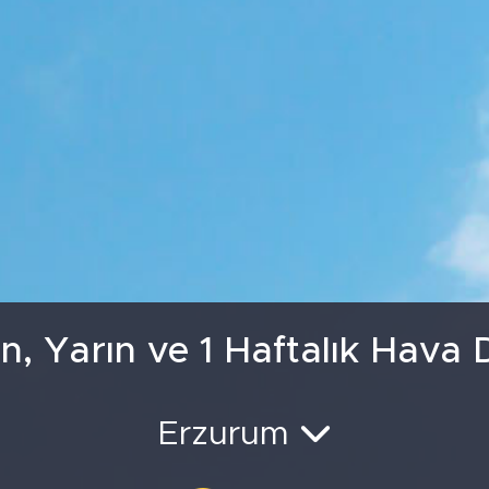
GRAM ALTIN
6660.5
BİST100
13.
, Yarın ve 1 Haftalık Hava
Erzurum