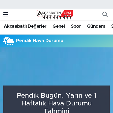
Genel
Foto Galeri
Trabzon Nöbetçi Eczaneler
Akçaabatlı Değerler
Genel
Spor
Gündem
Spor
Akçaabatın Sesi TV
Trabzon Hava Durumu
Pendik Hava Durumu
Eğitim
Yazarlar
Trabzon Namaz Vakitleri
Ekonomi
Trabzon Trafik Yoğunluk Haritası
Gündem
Süper Lig Puan Durumu ve Fikstür
Bölgesel
Tüm Manşetler
Pendik Bugün, Yarın ve 1
Kültür Sanat
Son Dakika Haberleri
Haftalık Hava Durumu
Magazin
Haber Arşivi
Tahmini