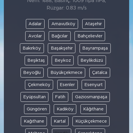
Nem: %88, Basınç: 1009 hpa hPa,
Rüzgar: 0.83 m/s
Adalar
Arnavutköy
Ataşehir
Avcılar
Bağcılar
Bahçelievler
Bakırköy
Başakşehir
Bayrampaşa
Beşiktaş
Beykoz
Beylikdüzü
Beyoğlu
Büyükçekmece
Çatalca
Çekmeköy
Esenler
Esenyurt
Eyüpsultan
Fatih
Gaziosmanpaşa
Güngören
Kadıköy
Kâğıthane
Kağıthane
Kartal
Küçükçekmece