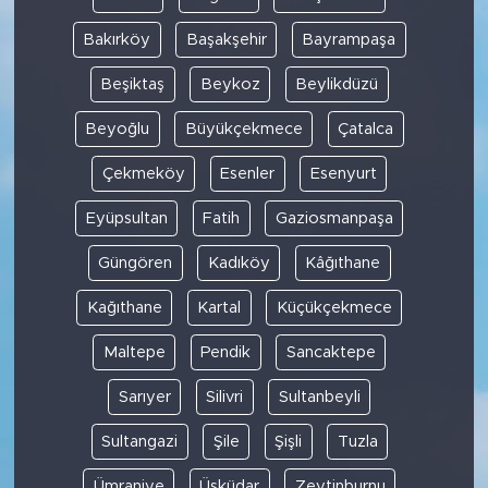
Bakırköy
Başakşehir
Bayrampaşa
Beşiktaş
Beykoz
Beylikdüzü
Beyoğlu
Büyükçekmece
Çatalca
Çekmeköy
Esenler
Esenyurt
Eyüpsultan
Fatih
Gaziosmanpaşa
Güngören
Kadıköy
Kâğıthane
Kağıthane
Kartal
Küçükçekmece
Maltepe
Pendik
Sancaktepe
Sarıyer
Silivri
Sultanbeyli
Sultangazi
Şile
Şişli
Tuzla
Ümraniye
Üsküdar
Zeytinburnu