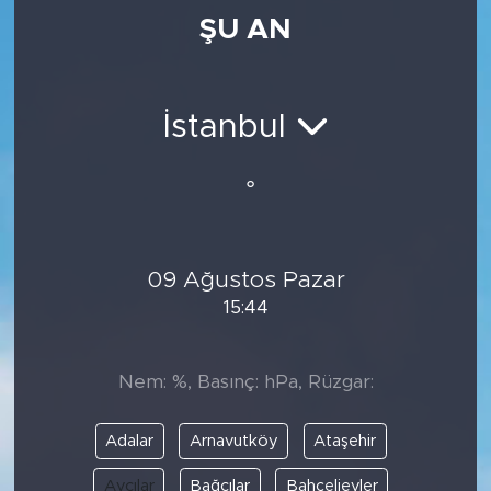
ŞU AN
Medya
Sağlık
İstanbul
Siyaset
°
Teknoloji
GURBETTEN SILAYA
09 Ağustos Pazar
15:44
Foto Galeri
Köşe Yazarları
Nem: %, Basınç: hPa, Rüzgar:
Manşet
Adalar
Arnavutköy
Ataşehir
Ulusal Son Dakika Haberleri
Avcılar
Bağcılar
Bahçelievler