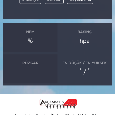
NEM
BASINÇ
%
hpa
RÜZGAR
EN DÜŞÜK / EN YÜKSEK
°
°
/