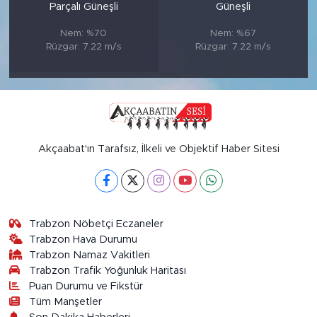
Parçalı Güneşli
Güneşli
Nem: %70
Nem: %67
Rüzgar: 7.22 m/s
Rüzgar: 7.22 m/s
Akçaabat'ın Tarafsız, İlkeli ve Objektif Haber Sitesi
Trabzon Nöbetçi Eczaneler
Trabzon Hava Durumu
Trabzon Namaz Vakitleri
Trabzon Trafik Yoğunluk Haritası
Puan Durumu ve Fikstür
Tüm Manşetler