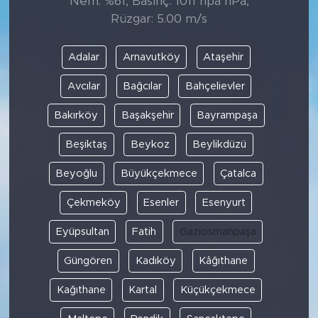
Nem: %61, Basınç: 1011 hpa hPa,
Rüzgar: 5.00 m/s
Adalar
Arnavutköy
Ataşehir
Avcılar
Bağcılar
Bahçelievler
Bakırköy
Başakşehir
Bayrampaşa
Beşiktaş
Beykoz
Beylikdüzü
Beyoğlu
Büyükçekmece
Çatalca
Çekmeköy
Esenler
Esenyurt
Eyüpsultan
Fatih
Gaziosmanpaşa
Güngören
Kadıköy
Kâğıthane
Kağıthane
Kartal
Küçükçekmece