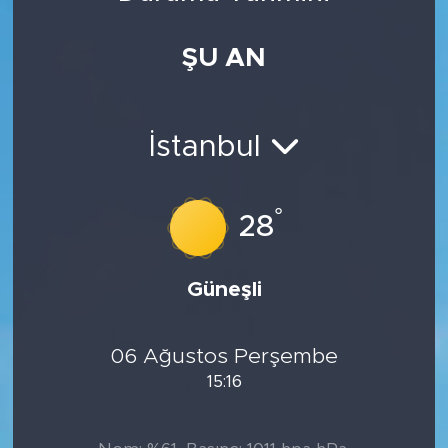
Medya
ŞU AN
Sağlık
Siyaset
İstanbul
Teknoloji
°
28
GURBETTEN SILAYA
Güneşli
Foto Galeri
Köşe Yazarları
06 Ağustos Perşembe
15:16
Manşet
Ulusal Son Dakika Haberleri