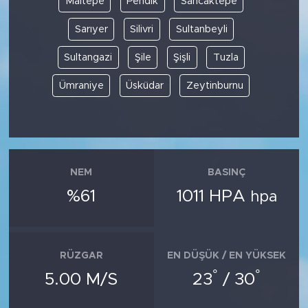
Maltepe
Pendik
Sancaktepe
Sarıyer
Silivri
Sultanbeyli
Sultangazi
Şile
Şişli
Tuzla
Ümraniye
Üsküdar
Zeytinburnu
NEM
BASINÇ
%61
1011 HPA
hpa
RÜZGAR
EN DÜŞÜK / EN YÜKSEK
°
°
5.00 M/S
23
/ 30