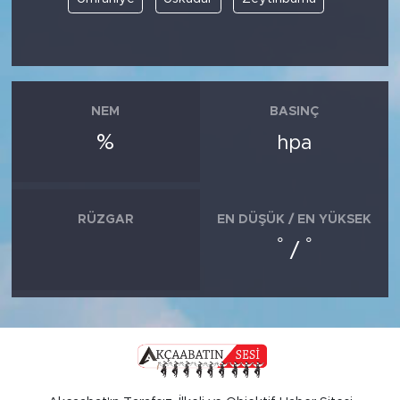
NEM
BASINÇ
%
hpa
RÜZGAR
EN DÜŞÜK / EN YÜKSEK
°
°
/