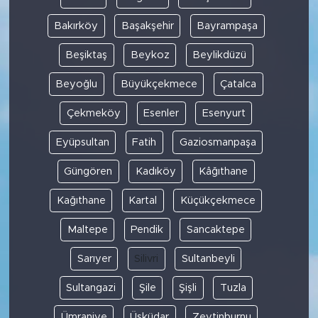
Bakırköy
Başakşehir
Bayrampaşa
Beşiktaş
Beykoz
Beylikdüzü
Beyoğlu
Büyükçekmece
Çatalca
Çekmeköy
Esenler
Esenyurt
Eyüpsultan
Fatih
Gaziosmanpaşa
Güngören
Kadıköy
Kâğıthane
Kağıthane
Kartal
Küçükçekmece
Maltepe
Pendik
Sancaktepe
Sarıyer
Silivri
Sultanbeyli
Sultangazi
Şile
Şişli
Tuzla
Ümraniye
Üsküdar
Zeytinburnu