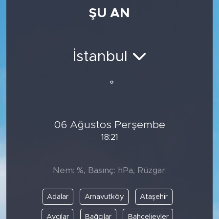
ŞU AN
Medya
Sağlık
İstanbul
Siyaset
°
Teknoloji
GURBETTEN SILAYA
06 Ağustos Perşembe
18:21
Foto Galeri
Köşe Yazarları
Nem: %, Basınç: hPa, Rüzgar:
Manşet
Adalar
Arnavutköy
Ataşehir
Ulusal Son Dakika Haberleri
Avcılar
Bağcılar
Bahçelievler