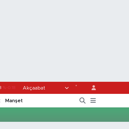
°
Akçaabat
3
%-0.18
36
%0.18
k
Manşet
0
%0.32
1
%0.38