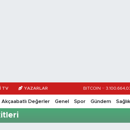
I TV
YAZARLAR
BITCOIN
3.100.664,0
DOLAR
47,74
Akçaabatlı Değerler
Genel
Spor
Gündem
Sağlı
EURO
55,251
tleri
STERLİN
64,481