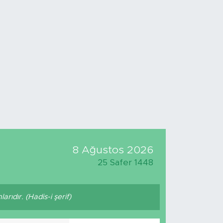
5
%0.03
779
%-14
8 Ağustos 2026
25 Safer 1448
arıdır. (Hadis-i şerif)