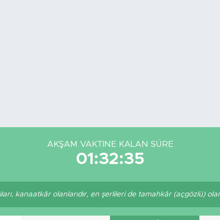
GRAM ALTIN
6660.5
BİST100
13.
AKŞAM VAKTINE KALAN SÜRE
01:32:35
arı, kanaatkâr olanlarıdır, en şerlileri de tamahkâr (açgözlü) olanl