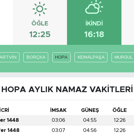
ÖĞLE
İKINDI
12:25
16:18
ARTVİN
BORÇKA
HOPA
KEMALPAŞA
MURGUL
HOPA AYLIK NAMAZ VAKITLERI
İCRİ
İMSAK
GÜNEŞ
ÖĞLE
fer 1448
03:06
04:55
12:26
fer 1448
03:07
04:56
12:26