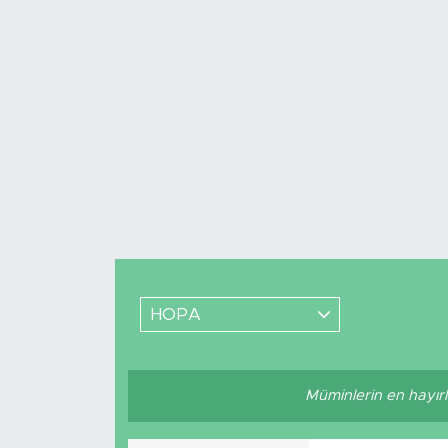
Medya
Sağlık
Siyaset
Teknoloji
GURBETTEN SILAYA
Foto Galeri
HOPA
Köşe Yazarları
Manşet
Müminlerin en hayırlıl
Ulusal Son Dakika Haberleri