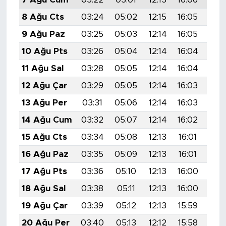
8 Ağu Cts
03:24
05:02
12:15
16:05
19:
9 Ağu Paz
03:25
05:03
12:14
16:05
19:
10 Ağu Pts
03:26
05:04
12:14
16:04
19:
11 Ağu Sal
03:28
05:05
12:14
16:04
19:
12 Ağu Çar
03:29
05:05
12:14
16:03
19:
13 Ağu Per
03:31
05:06
12:14
16:03
19:
14 Ağu Cum
03:32
05:07
12:14
16:02
19:
15 Ağu Cts
03:34
05:08
12:13
16:01
19:
16 Ağu Paz
03:35
05:09
12:13
16:01
19:
17 Ağu Pts
03:36
05:10
12:13
16:00
19:
18 Ağu Sal
03:38
05:11
12:13
16:00
19:
19 Ağu Çar
03:39
05:12
12:13
15:59
19:
20 Ağu Per
03:40
05:13
12:12
15:58
19: