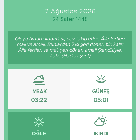
7 Ağustos 2026
Medya
24 Safer 1448
Sağlık
Ölüyü (kabre kadar) üç şey takip eder: Âile fertleri,
Siyaset
malı ve ameli. Bunlardan ikisi geri döner, biri kalır:
Âile fertleri ve malı geri döner, ameli (kendisiyle)
kalır. (Hadis-i şerif)
Teknoloji
GURBETTEN SILAYA
Foto Galeri
İMSAK
GÜNEŞ
03:22
05:01
Köşe Yazarları
Manşet
ÖĞLE
İKINDI
Ulusal Son Dakika Haberleri