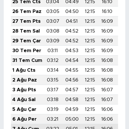
25 Tem Cts
03:04
04:49
12:15
16:10
19:
26 Tem Paz
03:05
04:50
12:15
16:10
19:
27 Tem Pts
03:07
04:51
12:15
16:09
19:
28 Tem Sal
03:08
04:52
12:15
16:09
19:
29 Tem Çar
03:09
04:52
12:15
16:09
19:
30 Tem Per
03:11
04:53
12:15
16:09
19:
31 Tem Cum
03:12
04:54
12:15
16:08
19:
1 Ağu Cts
03:14
04:55
12:15
16:08
19:
2 Ağu Paz
03:15
04:56
12:15
16:08
19:
3 Ağu Pts
03:17
04:57
12:15
16:07
19:
4 Ağu Sal
03:18
04:58
12:15
16:07
19:
5 Ağu Çar
03:19
04:59
12:15
16:06
19:
6 Ağu Per
03:21
05:00
12:15
16:06
19:
7 Ağu Cum
03:22
05:01
12:15
16:06
19: