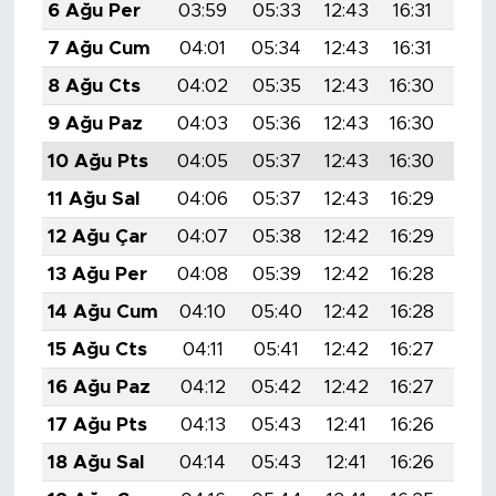
6 Ağu Per
03:59
05:33
12:43
16:31
19:
7 Ağu Cum
04:01
05:34
12:43
16:31
19:
8 Ağu Cts
04:02
05:35
12:43
16:30
19:
9 Ağu Paz
04:03
05:36
12:43
16:30
19:
10 Ağu Pts
04:05
05:37
12:43
16:30
19:
11 Ağu Sal
04:06
05:37
12:43
16:29
19:
12 Ağu Çar
04:07
05:38
12:42
16:29
19:
13 Ağu Per
04:08
05:39
12:42
16:28
19:
14 Ağu Cum
04:10
05:40
12:42
16:28
19:
15 Ağu Cts
04:11
05:41
12:42
16:27
19:
16 Ağu Paz
04:12
05:42
12:42
16:27
19:
17 Ağu Pts
04:13
05:43
12:41
16:26
19:
18 Ağu Sal
04:14
05:43
12:41
16:26
19: