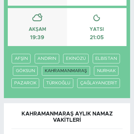
AKŞAM
YATSI
19:39
21:05
AFŞİN
ANDIRIN
EKİNÖZÜ
ELBİSTAN
GÖKSUN
KAHRAMANMARAŞ
NURHAK
PAZARCIK
TÜRKOĞLU
ÇAĞLAYANCERİT
KAHRAMANMARAŞ AYLIK NAMAZ
VAKITLERI