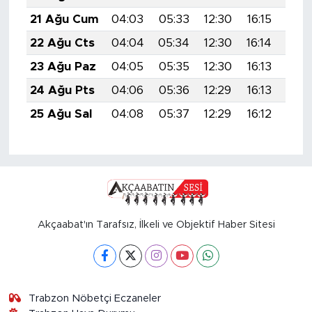
21 Ağu Cum
04:03
05:33
12:30
16:15
19:
22 Ağu Cts
04:04
05:34
12:30
16:14
19:
23 Ağu Paz
04:05
05:35
12:30
16:13
19:
24 Ağu Pts
04:06
05:36
12:29
16:13
19:
25 Ağu Sal
04:08
05:37
12:29
16:12
19:
Akçaabat'ın Tarafsız, İlkeli ve Objektif Haber Sitesi
Trabzon Nöbetçi Eczaneler