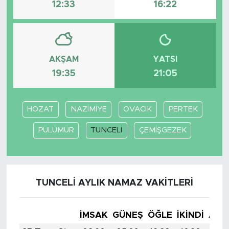
12:33
16:22
AKŞAM
YATSI
19:35
21:05
HOZAT
NAZİMİYE
OVACIK
PERTEK
PÜLÜMÜR
TUNCELİ
ÇEMİŞGEZEK
TUNCELİ AYLIK NAMAZ VAKITLERI
İMSAK
GÜNEŞ
ÖĞLE
İKINDI
AKŞ