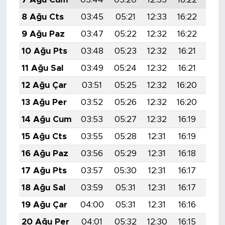
8 Ağu Cts
03:45
05:21
12:33
16:22
19:
9 Ağu Paz
03:47
05:22
12:32
16:22
19:
10 Ağu Pts
03:48
05:23
12:32
16:21
19:
11 Ağu Sal
03:49
05:24
12:32
16:21
19:
12 Ağu Çar
03:51
05:25
12:32
16:20
19:
13 Ağu Per
03:52
05:26
12:32
16:20
19:
14 Ağu Cum
03:53
05:27
12:32
16:19
19:
15 Ağu Cts
03:55
05:28
12:31
16:19
19:
16 Ağu Paz
03:56
05:29
12:31
16:18
19:
17 Ağu Pts
03:57
05:30
12:31
16:17
19:
18 Ağu Sal
03:59
05:31
12:31
16:17
19:
19 Ağu Çar
04:00
05:31
12:31
16:16
19:
20 Ağu Per
04:01
05:32
12:30
16:15
19: