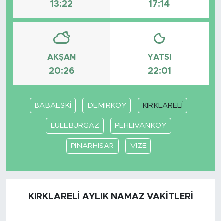
13:22
17:14
AKŞAM
YATSI
20:26
22:01
BABAESKİ
DEMIRKOY
KIRKLARELİ
LULEBURGAZ
PEHLIVANKOY
PINARHISAR
VIZE
KIRKLARELİ AYLIK NAMAZ VAKITLERI