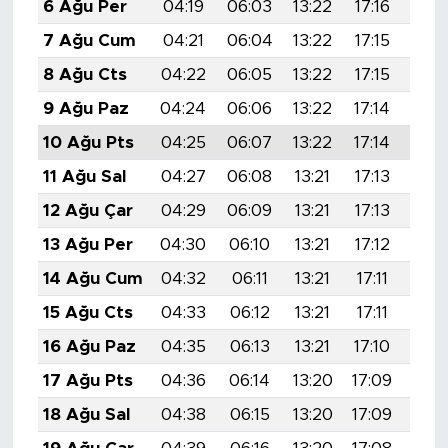
6 Ağu Per
04:19
06:03
13:22
17:16
20:
7 Ağu Cum
04:21
06:04
13:22
17:15
20:
8 Ağu Cts
04:22
06:05
13:22
17:15
20:
9 Ağu Paz
04:24
06:06
13:22
17:14
20:
10 Ağu Pts
04:25
06:07
13:22
17:14
20:
11 Ağu Sal
04:27
06:08
13:21
17:13
20:
12 Ağu Çar
04:29
06:09
13:21
17:13
20:
13 Ağu Per
04:30
06:10
13:21
17:12
20:
14 Ağu Cum
04:32
06:11
13:21
17:11
20:
15 Ağu Cts
04:33
06:12
13:21
17:11
20:
16 Ağu Paz
04:35
06:13
13:21
17:10
20:
17 Ağu Pts
04:36
06:14
13:20
17:09
20:
18 Ağu Sal
04:38
06:15
13:20
17:09
20: