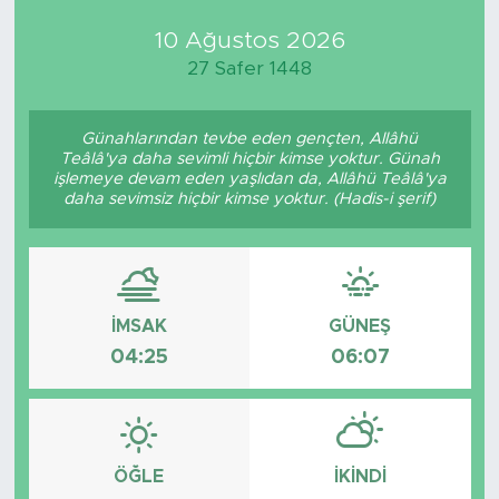
10 Ağustos 2026
Medya
27 Safer 1448
Sağlık
Günahlarından tevbe eden gençten, Allâhü
Siyaset
Teâlâ'ya daha sevimli hiçbir kimse yoktur. Günah
işlemeye devam eden yaşlıdan da, Allâhü Teâlâ'ya
daha sevimsiz hiçbir kimse yoktur. (Hadis-i şerif)
Teknoloji
GURBETTEN SILAYA
Foto Galeri
İMSAK
GÜNEŞ
04:25
06:07
Köşe Yazarları
Manşet
ÖĞLE
İKINDI
Ulusal Son Dakika Haberleri