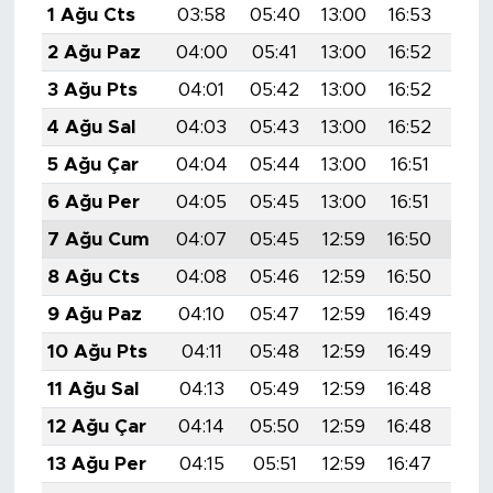
1 Ağu Cts
03:58
05:40
13:00
16:53
20:
2 Ağu Paz
04:00
05:41
13:00
16:52
20:
3 Ağu Pts
04:01
05:42
13:00
16:52
20:
4 Ağu Sal
04:03
05:43
13:00
16:52
20:
5 Ağu Çar
04:04
05:44
13:00
16:51
20:
6 Ağu Per
04:05
05:45
13:00
16:51
20:
7 Ağu Cum
04:07
05:45
12:59
16:50
20:
8 Ağu Cts
04:08
05:46
12:59
16:50
20:
9 Ağu Paz
04:10
05:47
12:59
16:49
20:
10 Ağu Pts
04:11
05:48
12:59
16:49
20:
11 Ağu Sal
04:13
05:49
12:59
16:48
19:
12 Ağu Çar
04:14
05:50
12:59
16:48
19:
13 Ağu Per
04:15
05:51
12:59
16:47
19: