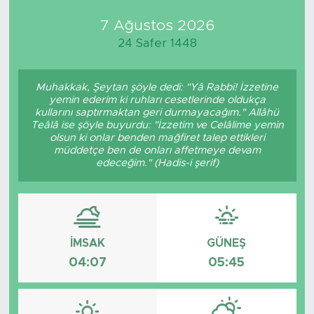
7 Ağustos 2026
Medya
24 Safer 1448
Sağlık
Muhakkak, Şeytan şöyle dedi: "Yâ Rabbi! İzzetine
Siyaset
yemin ederim ki ruhları cesetlerinde oldukça
kullarını saptırmaktan geri durmayacağım." Allâhü
Teâlâ ise şöyle buyurdu: "İzzetim ve Celâlime yemin
Teknoloji
olsun ki onlar benden mağfiret talep ettikleri
müddetçe ben de onları affetmeye devam
edeceğim." (Hadis-i şerif)
GURBETTEN SILAYA
Foto Galeri
Köşe Yazarları
İMSAK
GÜNEŞ
04:07
05:45
Manşet
Ulusal Son Dakika Haberleri