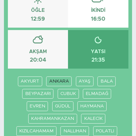
ÖĞLE
İKINDI
12:59
16:50
AKŞAM
YATSI
20:04
21:35
AKYURT
ANKARA
AYAŞ
BALA
BEYPAZARI
CUBUK
ELMADAĞ
EVREN
GÜDÜL
HAYMANA
KAHRAMANKAZAN
KALECİK
KIZILCAHAMAM
NALLIHAN
POLATLI