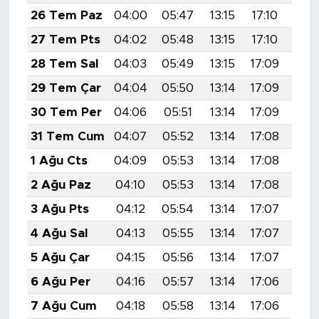
26 Tem Paz
04:00
05:47
13:15
17:10
20:
27 Tem Pts
04:02
05:48
13:15
17:10
20:
28 Tem Sal
04:03
05:49
13:15
17:09
20:
29 Tem Çar
04:04
05:50
13:14
17:09
20:
30 Tem Per
04:06
05:51
13:14
17:09
20:
31 Tem Cum
04:07
05:52
13:14
17:08
20:
1 Ağu Cts
04:09
05:53
13:14
17:08
20:
2 Ağu Paz
04:10
05:53
13:14
17:08
20:
3 Ağu Pts
04:12
05:54
13:14
17:07
20:
4 Ağu Sal
04:13
05:55
13:14
17:07
20:
5 Ağu Çar
04:15
05:56
13:14
17:07
20:
6 Ağu Per
04:16
05:57
13:14
17:06
20:
7 Ağu Cum
04:18
05:58
13:14
17:06
20: