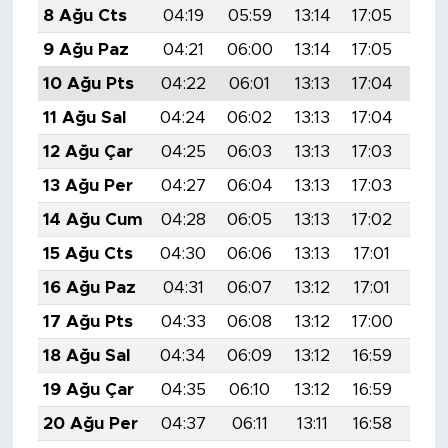
8 Ağu Cts
04:19
05:59
13:14
17:05
20:
9 Ağu Paz
04:21
06:00
13:14
17:05
20:
10 Ağu Pts
04:22
06:01
13:13
17:04
20:
11 Ağu Sal
04:24
06:02
13:13
17:04
20:
12 Ağu Çar
04:25
06:03
13:13
17:03
20:
13 Ağu Per
04:27
06:04
13:13
17:03
20:
14 Ağu Cum
04:28
06:05
13:13
17:02
20:
15 Ağu Cts
04:30
06:06
13:13
17:01
20:
16 Ağu Paz
04:31
06:07
13:12
17:01
20:
17 Ağu Pts
04:33
06:08
13:12
17:00
20:
18 Ağu Sal
04:34
06:09
13:12
16:59
20:
19 Ağu Çar
04:35
06:10
13:12
16:59
20:
20 Ağu Per
04:37
06:11
13:11
16:58
20: