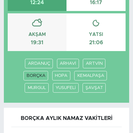
12:24
16:17
AKŞAM
YATSI
19:31
21:06
ARDANUÇ
ARHAVİ
ARTVİN
BORÇKA
HOPA
KEMALPAŞA
MURGUL
YUSUFELİ
ŞAVŞAT
BORÇKA AYLIK NAMAZ VAKITLERI