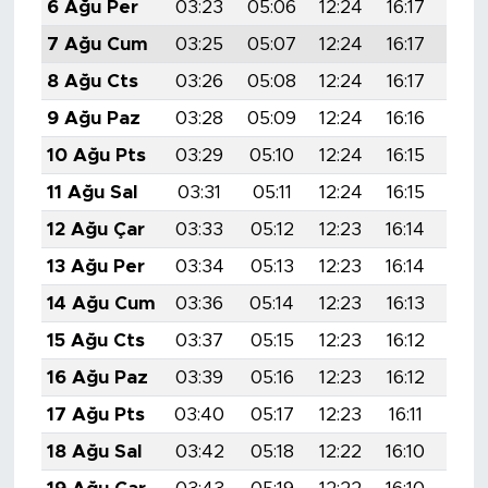
6 Ağu Per
03:23
05:06
12:24
16:17
19:
7 Ağu Cum
03:25
05:07
12:24
16:17
19:
8 Ağu Cts
03:26
05:08
12:24
16:17
19:
9 Ağu Paz
03:28
05:09
12:24
16:16
19:
10 Ağu Pts
03:29
05:10
12:24
16:15
19:
11 Ağu Sal
03:31
05:11
12:24
16:15
19:
12 Ağu Çar
03:33
05:12
12:23
16:14
19:
13 Ağu Per
03:34
05:13
12:23
16:14
19:
14 Ağu Cum
03:36
05:14
12:23
16:13
19:
15 Ağu Cts
03:37
05:15
12:23
16:12
19:
16 Ağu Paz
03:39
05:16
12:23
16:12
19:
17 Ağu Pts
03:40
05:17
12:23
16:11
19:
18 Ağu Sal
03:42
05:18
12:22
16:10
19: