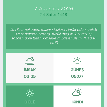
7 Ağustos 2026
Medya
24 Safer 1448
Sağlık
İlmi ile amel eden, malının fazlasını infâk eden (zekât
Siyaset
ve sadakasını veren), fuzûlî (boş ve lüzumsuz)
sözden dilini tutan kimseye müjdeler olsun. (Hadis-i
şerif)
Teknoloji
GURBETTEN SILAYA
Foto Galeri
İMSAK
GÜNEŞ
03:25
05:07
Köşe Yazarları
Manşet
ÖĞLE
İKINDI
Ulusal Son Dakika Haberleri