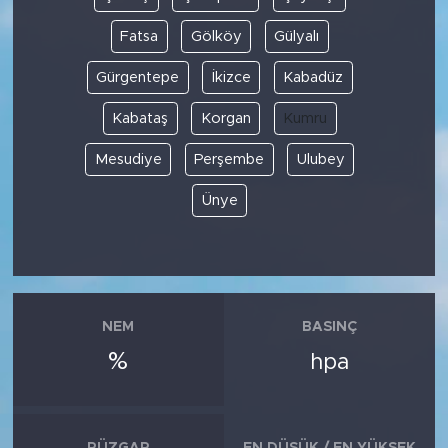
Fatsa
Gölköy
Gülyalı
Gürgentepe
İkizce
Kabadüz
Kabataş
Korgan
Kumru
Mesudiye
Perşembe
Ulubey
Ünye
NEM
BASINÇ
%
hpa
RÜZGAR
EN DÜŞÜK / EN YÜKSEK