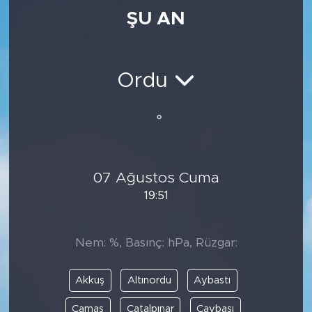
ŞU AN
Medya
Sağlık
Ordu
Siyaset
°
Teknoloji
GURBETTEN SILAYA
07 Ağustos Cuma
19:51
Foto Galeri
Köşe Yazarları
Nem: %, Basınç: hPa, Rüzgar:
Manşet
Akkuş
Altınordu
Aybastı
Ulusal Son Dakika Haberleri
Çamaş
Çatalpınar
Çaybaşı