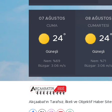
07 AĞUSTOS
08 AĞUSTOS
CUMA
CUMARTESI
°
24
24
Güneşli
Güneşli
Nem: %69
Nem: %71
Rüzgar: 3.06 m/s
Rüzgar: 3.06 m/
Akçaabat'ın Tarafsız, İlkeli ve Objektif Haber Site