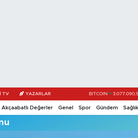
I TV
YAZARLAR
BITCOIN
3.077.090,
DOLAR
47,600
Akçaabatlı Değerler
Genel
Spor
Gündem
Sağlı
EURO
55,025
mu
STERLİN
64,23