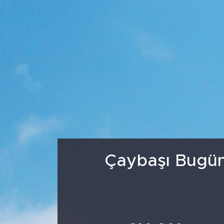
Medya
Sağlık
Siyaset
Teknoloji
GURBETTEN SILAYA
Foto Galeri
Çaybaşı Bugün
Köşe Yazarları
Manşet
Ulusal Son Dakika Haberleri