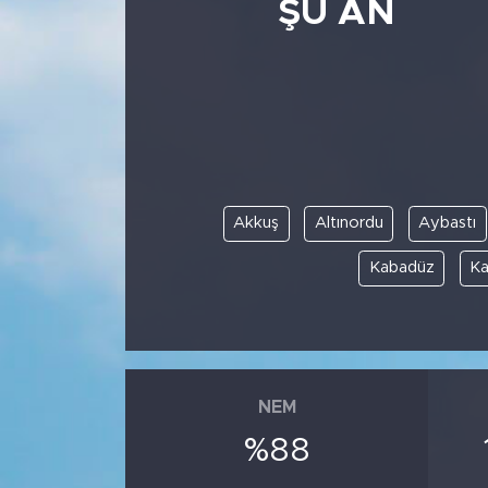
ŞU AN
Akkuş
Altınordu
Aybastı
Kabadüz
Ka
NEM
%88