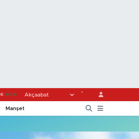
°
Akçaabat
96
%0.16
6
%0.06
k
Manşet
0
%0.02
98
%0.2