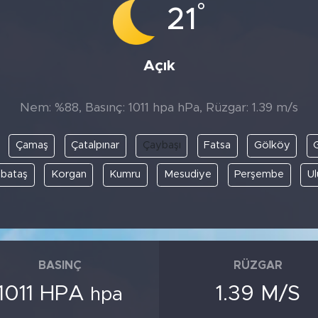
°
21
Açık
Nem: %88, Basınç: 1011 hpa hPa, Rüzgar: 1.39 m/s
Çamaş
Çatalpınar
Çaybaşı
Fatsa
Gölköy
G
bataş
Korgan
Kumru
Mesudiye
Perşembe
U
BASINÇ
RÜZGAR
1011 HPA
1.39 M/S
hpa