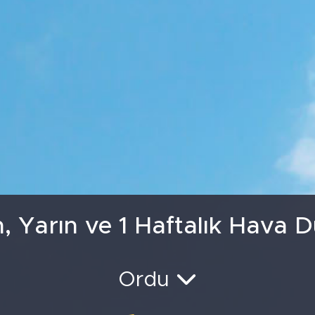
GRAM ALTIN
6500.
BİST100
13.
, Yarın ve 1 Haftalık Hava 
Ordu