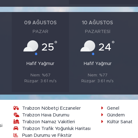
09 AĞUSTOS
10 AĞUSTOS
PAZAR
PAZARTESI
°
°
°
25
24
Hafif Yağmur
Hafif Yağmur
Nem: %67
Nem: %77
s
Rüzgar: 3.61 m/s
Rüzgar: 3.61 m/s
Trabzon Nöbetçi Eczaneler
Genel
Trabzon Hava Durumu
Gündem
Trabzon Namaz Vakitleri
Kültür Sanat
si
Trabzon Trafik Yoğunluk Haritası
Puan Durumu ve Fikstür