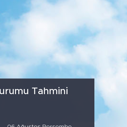
87
%0.12
799
%70
Durumu Tahmini
06 Ağustos Perşembe