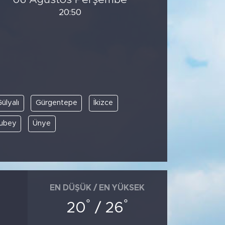
20:50
ülyalı
Gürgentepe
İkizce
lubey
Ünye
EN DÜŞÜK / EN YÜKSEK
°
°
20
/ 26