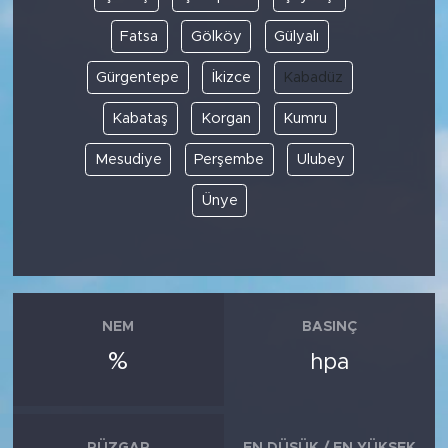
Fatsa
Gölköy
Gülyalı
Gürgentepe
İkizce
Kabadüz
Kabataş
Korgan
Kumru
Mesudiye
Perşembe
Ulubey
Ünye
NEM
BASINÇ
%
hpa
RÜZGAR
EN DÜŞÜK / EN YÜKSEK