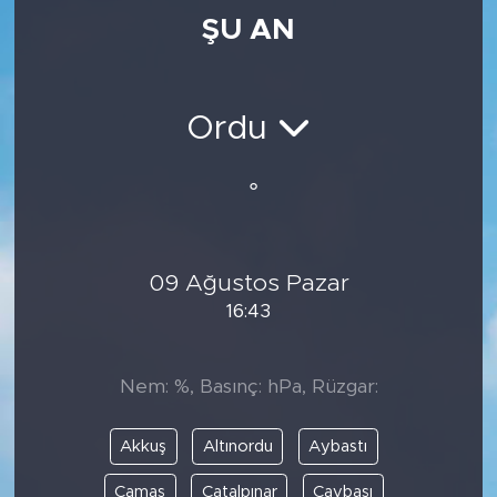
ŞU AN
Medya
Sağlık
Ordu
Siyaset
°
Teknoloji
GURBETTEN SILAYA
09 Ağustos Pazar
16:43
Foto Galeri
Köşe Yazarları
Nem: %, Basınç: hPa, Rüzgar:
Manşet
Akkuş
Altınordu
Aybastı
Ulusal Son Dakika Haberleri
Çamaş
Çatalpınar
Çaybaşı