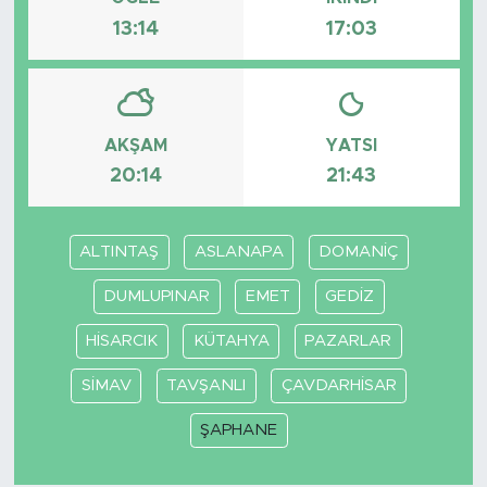
13:14
17:03
AKŞAM
YATSI
20:14
21:43
ALTINTAŞ
ASLANAPA
DOMANİÇ
DUMLUPINAR
EMET
GEDİZ
HİSARCIK
KÜTAHYA
PAZARLAR
SİMAV
TAVŞANLI
ÇAVDARHİSAR
ŞAPHANE