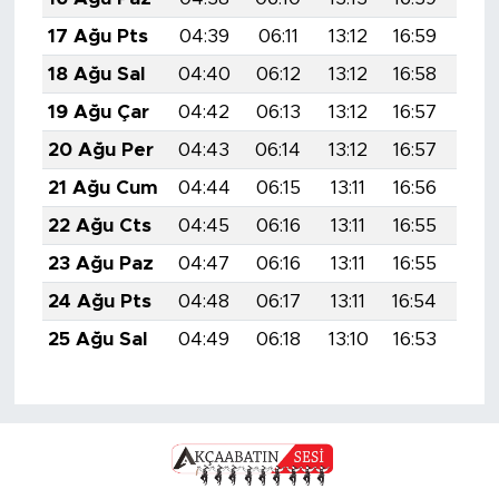
17 Ağu Pts
04:39
06:11
13:12
16:59
20:
18 Ağu Sal
04:40
06:12
13:12
16:58
20:
19 Ağu Çar
04:42
06:13
13:12
16:57
20:
20 Ağu Per
04:43
06:14
13:12
16:57
20:
21 Ağu Cum
04:44
06:15
13:11
16:56
19:
22 Ağu Cts
04:45
06:16
13:11
16:55
19:
23 Ağu Paz
04:47
06:16
13:11
16:55
19:
24 Ağu Pts
04:48
06:17
13:11
16:54
19:
25 Ağu Sal
04:49
06:18
13:10
16:53
19: