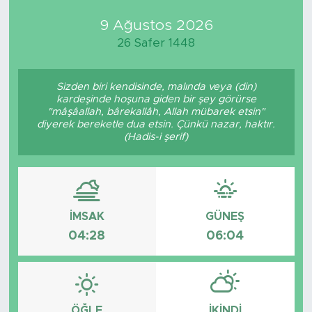
9 Ağustos 2026
Medya
26 Safer 1448
Sağlık
Sizden biri kendisinde, malında veya (din)
Siyaset
kardeşinde hoşuna giden bir şey görürse
"mâşâallah, bârekallâh, Allah mübarek etsin"
diyerek bereketle dua etsin. Çünkü nazar, haktır.
Teknoloji
(Hadis-i şerif)
GURBETTEN SILAYA
Foto Galeri
İMSAK
GÜNEŞ
04:28
06:04
Köşe Yazarları
Manşet
Ulusal Son Dakika Haberleri
ÖĞLE
İKINDI