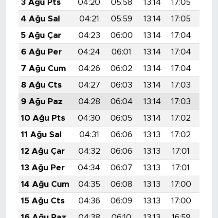
3 Ağu Pts
04:20
05:58
13:14
17:05
20:
4 Ağu Sal
04:21
05:59
13:14
17:05
20:
5 Ağu Çar
04:23
06:00
13:14
17:04
20:
6 Ağu Per
04:24
06:01
13:14
17:04
20:
7 Ağu Cum
04:26
06:02
13:14
17:04
20:
8 Ağu Cts
04:27
06:03
13:14
17:03
20:
9 Ağu Paz
04:28
06:04
13:14
17:03
20:
10 Ağu Pts
04:30
06:05
13:14
17:02
20:
11 Ağu Sal
04:31
06:06
13:13
17:02
20:
12 Ağu Çar
04:32
06:06
13:13
17:01
20:
13 Ağu Per
04:34
06:07
13:13
17:01
20:
14 Ağu Cum
04:35
06:08
13:13
17:00
20:
15 Ağu Cts
04:36
06:09
13:13
17:00
20:
16 Ağu Paz
04:38
06:10
13:13
16:59
20: