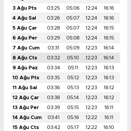
3 Ağu Pts
03:25
05:06
12:24
16:16
19:
4 Ağu Sal
03:26
05:07
12:24
16:16
19:
5 Ağu Çar
03:28
05:07
12:24
16:15
19:
6 Ağu Per
03:29
05:08
12:24
16:15
19:
7 Ağu Cum
03:31
05:09
12:23
16:14
19:
8 Ağu Cts
03:32
05:10
12:23
16:14
19:
9 Ağu Paz
03:34
05:11
12:23
16:13
19:
10 Ağu Pts
03:35
05:12
12:23
16:13
19:
11 Ağu Sal
03:36
05:13
12:23
16:12
19:
12 Ağu Çar
03:38
05:14
12:23
16:12
19:
13 Ağu Per
03:39
05:15
12:23
16:11
19:
14 Ağu Cum
03:41
05:16
12:22
16:11
19:
15 Ağu Cts
03:42
05:17
12:22
16:10
19: