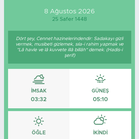
8 Ağustos 2026
Medya
25 Safer 1448
Sağlık
Dört şey, Cennet hazinelerindendir: Sadakayı gizli
Siyaset
vermek, musibeti gizlemek, sıla-i rahim yapmak ve
"Lâ havle ve lâ kuvvete illâ billâh" demek. (Hadis-i
şerif)
Teknoloji
GURBETTEN SILAYA
Foto Galeri
İMSAK
GÜNEŞ
03:32
05:10
Köşe Yazarları
Manşet
ÖĞLE
İKINDI
Ulusal Son Dakika Haberleri