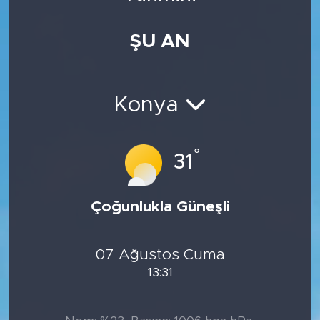
Medya
ŞU AN
Sağlık
Siyaset
Konya
Teknoloji
°
31
GURBETTEN SILAYA
Çoğunlukla Güneşli
Foto Galeri
Köşe Yazarları
07 Ağustos Cuma
13:31
Manşet
Ulusal Son Dakika Haberleri