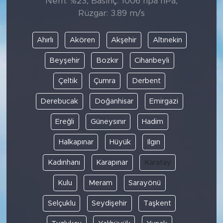
Nem: %23, Basınç: 1006 hpa hPa,
Rüzgar: 3.89 m/s
Ahırlı
Akören
Akşehir
Altınekin
Beyşehir
Bozkır
Cihanbeyli
Çeltik
Çumra
Derbent
Derebucak
Doğanhisar
Emirgazi
Ereğli
Güneysınır
Hadim
Halkapınar
Hüyük
Ilgın
Kadınhanı
Karapınar
Karatay
Kulu
Meram
Sarayönü
Selçuklu
Seydişehir
Taşkent