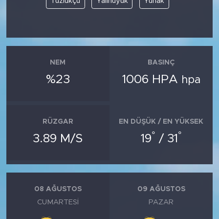
Tuzlukçu
Yalıhüyük
Yunak
NEM
BASINÇ
%23
1006 HPA
hpa
RÜZGAR
EN DÜŞÜK / EN YÜKSEK
°
°
3.89 M/S
19
/ 31
08 AĞUSTOS
09 AĞUSTOS
CUMARTESI
PAZAR