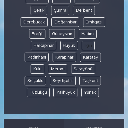
Çeltik
Çumra
Derbent
Derebucak
Doğanhisar
Emirgazi
Ereğli
Güneysınır
Hadim
Halkapınar
Hüyük
Ilgın
Kadınhanı
Karapınar
Karatay
Kulu
Meram
Sarayönü
Selçuklu
Seydişehir
Taşkent
Tuzlukçu
Yalıhüyük
Yunak