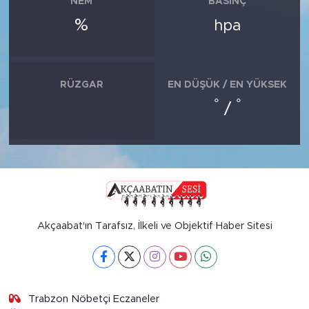
NEM
BASINÇ
%
hpa
RÜZGAR
EN DÜŞÜK / EN YÜKSEK
°
°
/
Akçaabat'ın Tarafsız, İlkeli ve Objektif Haber Sitesi
Trabzon Nöbetçi Eczaneler