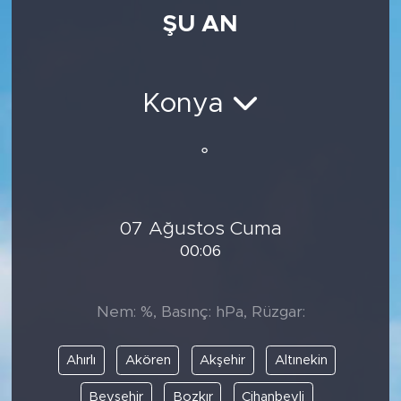
ŞU AN
Medya
Sağlık
Konya
Siyaset
°
Teknoloji
GURBETTEN SILAYA
07 Ağustos Cuma
00:06
Foto Galeri
Köşe Yazarları
Nem: %, Basınç: hPa, Rüzgar:
Manşet
Ahırlı
Akören
Akşehir
Altınekin
Ulusal Son Dakika Haberleri
Beyşehir
Bozkır
Cihanbeyli