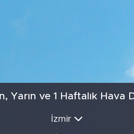
GRAM ALTIN
6513.9
BİST100
13.
n, Yarın ve 1 Haftalık Hava
İzmir