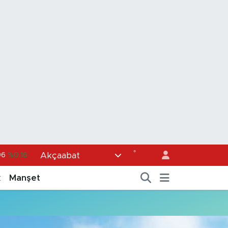
°
Akçaabat
96
%0.16
6
%0.06
k
Manşet
0
%0.02
98
%0.2