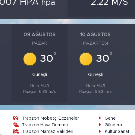
1007 HPA
2.22 M/S
hpa
09 AĞUSTOS
10 AĞUSTOS
PAZAR
PAZARTESI
°
°
°
30
30
Güneşli
Güneşli
Nem: %43
Nem: %45
Rüzgar: 6.39 m/s
Rüzgar: 5.83 m/s
Trabzon Nöbetçi Eczaneler
Genel
Trabzon Hava Durumu
Gündem
Trabzon Namaz Vakitleri
Kültür Sanat