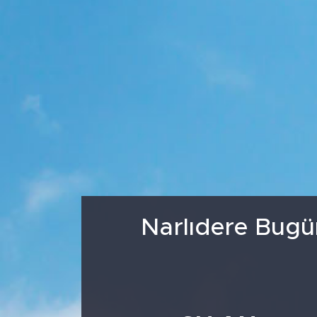
Medya
Sağlık
Siyaset
Teknoloji
GURBETTEN SILAYA
Foto Galeri
Narlıdere Bugü
Köşe Yazarları
Manşet
Ulusal Son Dakika Haberleri