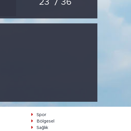
23
/ 36
Spor
Bölgesel
Sağlık