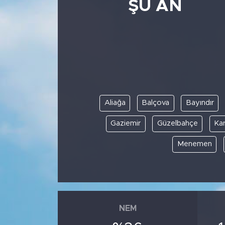
ŞU AN
Aliağa
Balçova
Bayındır
Gaziemir
Güzelbahçe
Kar
Menemen
NEM