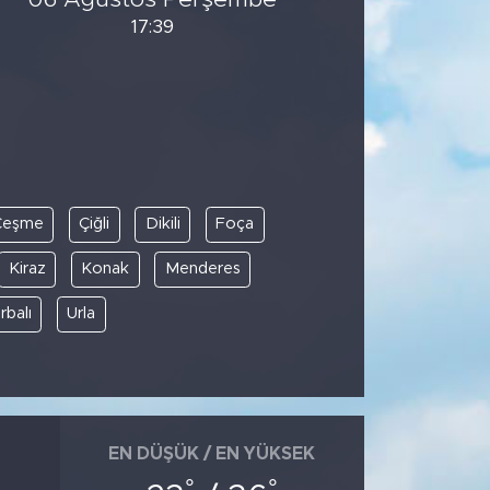
17:39
Çeşme
Çiğli
Dikili
Foça
Kiraz
Konak
Menderes
rbalı
Urla
EN DÜŞÜK / EN YÜKSEK
°
°