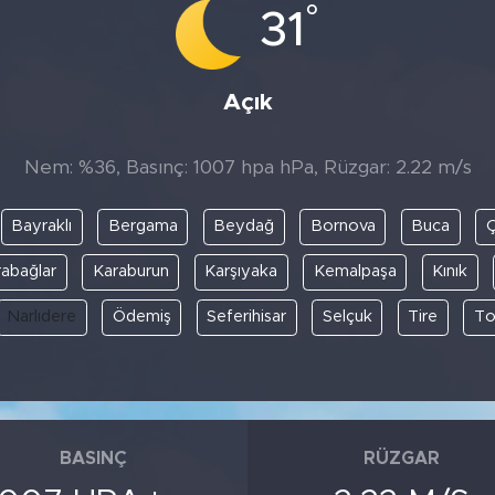
°
31
Açık
Nem: %36, Basınç: 1007 hpa hPa, Rüzgar: 2.22 m/s
Bayraklı
Bergama
Beydağ
Bornova
Buca
abağlar
Karaburun
Karşıyaka
Kemalpaşa
Kınık
Narlıdere
Ödemiş
Seferihisar
Selçuk
Tire
To
BASINÇ
RÜZGAR