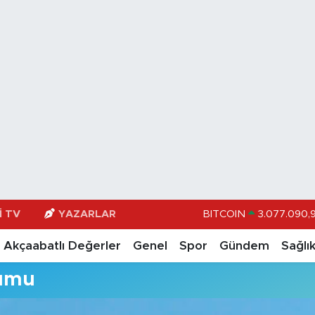
I TV
YAZARLAR
BITCOIN
3.077.090,
DOLAR
47,600
Akçaabatlı Değerler
Genel
Spor
Gündem
Sağlı
EURO
55,025
rumu
STERLİN
64,23