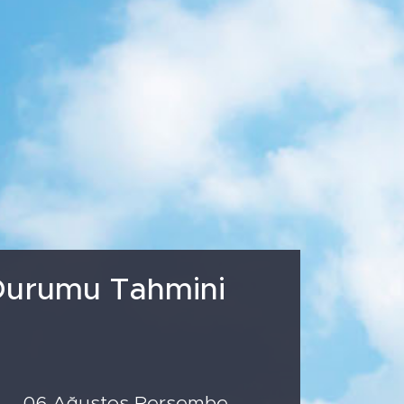
4
%0.32
768
%48
 Durumu Tahmini
06 Ağustos Perşembe