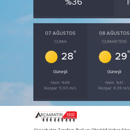
%36
07 AĞUSTOS
08 AĞUSTOS
CUMA
CUMARTESI
°
28
29
Güneşli
Güneşli
Nem: %49
Nem: %41
Rüzgar: 5.00 m/s
Rüzgar: 6.39 m/s