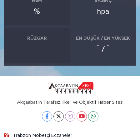
NEM
BASINÇ
%
hpa
RÜZGAR
EN DÜŞÜK / EN YÜKSEK
°
°
/
Akçaabat'ın Tarafsız, İlkeli ve Objektif Haber Sitesi
Trabzon Nöbetçi Eczaneler