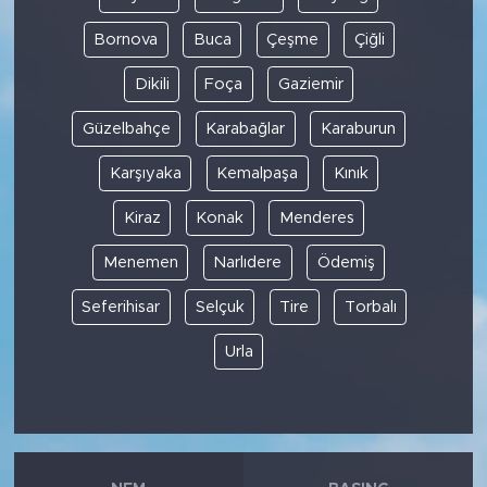
Bornova
Buca
Çeşme
Çiğli
Dikili
Foça
Gaziemir
Güzelbahçe
Karabağlar
Karaburun
Karşıyaka
Kemalpaşa
Kınık
Kiraz
Konak
Menderes
Menemen
Narlıdere
Ödemiş
Seferihisar
Selçuk
Tire
Torbalı
Urla