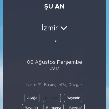
ŞU AN
Medya
Sağlık
İzmir
Siyaset
°
Teknoloji
GURBETTEN SILAYA
06 Ağustos Perşembe
09:17
Foto Galeri
Köşe Yazarları
Nem: %, Basınç: hPa, Rüzgar:
Manşet
Aliağa
Balçova
Bayındır
Ulusal Son Dakika Haberleri
Bayraklı
Bergama
Beydağ