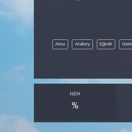
Aksu
Atabey
Eğirdir
Gele
NEM
%