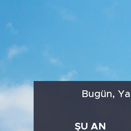
Medya
Sağlık
Siyaset
Teknoloji
GURBETTEN SILAYA
Foto Galeri
Bugün, Ya
Köşe Yazarları
Manşet
ŞU AN
Ulusal Son Dakika Haberleri