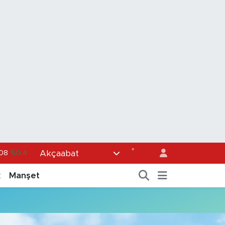
°
Akçaabat
,08
%0.4
39
%0.01
k
Manşet
%-0.06
%-0.02