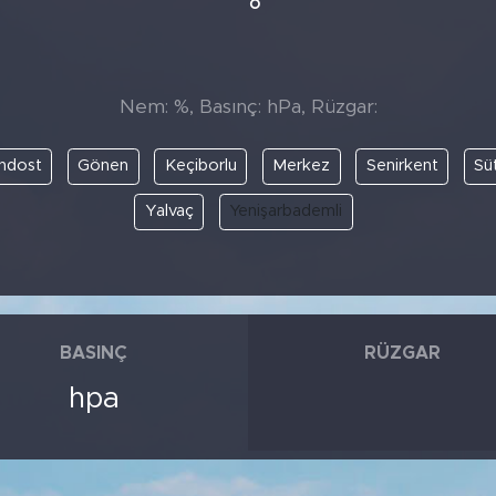
°
Nem: %, Basınç: hPa, Rüzgar:
ndost
Gönen
Keçiborlu
Merkez
Senirkent
Sü
Yalvaç
Yenişarbademli
BASINÇ
RÜZGAR
hpa