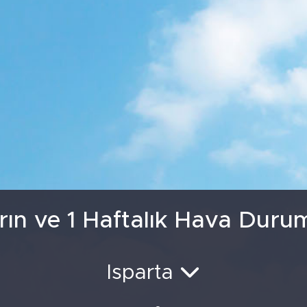
GRAM ALTIN
6664.0
BİST100
13
rın ve 1 Haftalık Hava Duru
Isparta