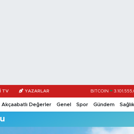
I TV
YAZARLAR
BITCOIN
3.101.555
DOLAR
47,72
Akçaabatlı Değerler
Genel
Spor
Gündem
Sağlı
EURO
55,1823
mu
STERLİN
64,4329