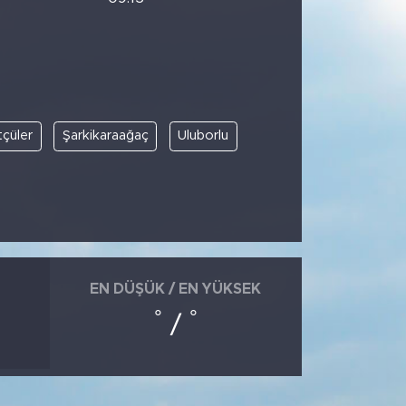
tçüler
Şarkikaraağaç
Uluborlu
EN DÜŞÜK / EN YÜKSEK
°
°
/