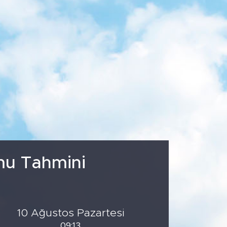
2
%0.05
.779
%0
mu Tahmini
10 Ağustos Pazartesi
09:13