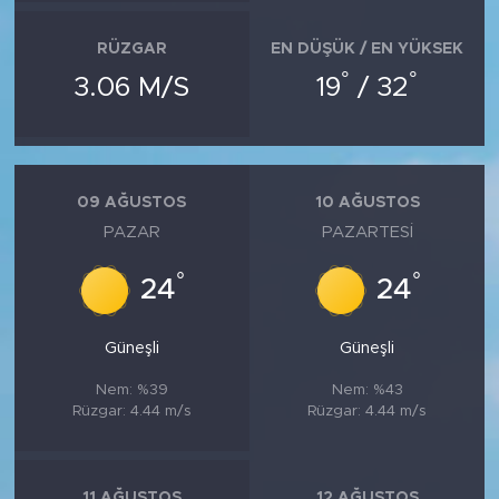
RÜZGAR
EN DÜŞÜK / EN YÜKSEK
°
°
3.06 M/S
19
/ 32
09 AĞUSTOS
10 AĞUSTOS
PAZAR
PAZARTESI
°
°
24
24
Güneşli
Güneşli
Nem: %39
Nem: %43
Rüzgar: 4.44 m/s
Rüzgar: 4.44 m/s
11 AĞUSTOS
12 AĞUSTOS