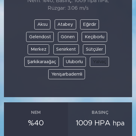
Nem: %40, Basınç: 1009 hpa hPa,
Rüzgar: 3.06 m/s
Aksu
Atabey
Eğirdir
Gelendost
Gönen
Keçiborlu
Merkez
Senirkent
Sütçüler
Şarkikaraağaç
Uluborlu
Yalvaç
Yenişarbademli
NEM
BASINÇ
%40
1009 HPA
hpa