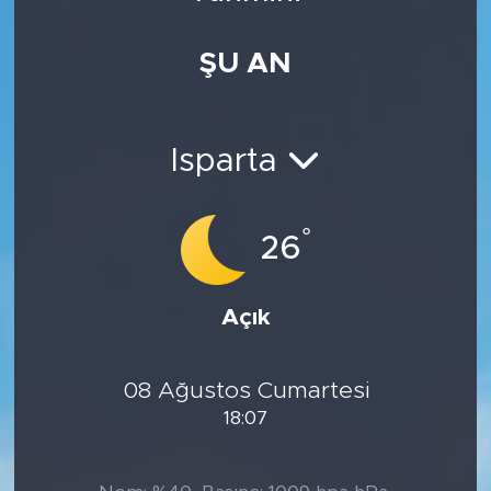
Medya
ŞU AN
Sağlık
Siyaset
Isparta
Teknoloji
°
26
GURBETTEN SILAYA
Açık
Foto Galeri
Köşe Yazarları
08 Ağustos Cumartesi
18:07
Manşet
Ulusal Son Dakika Haberleri