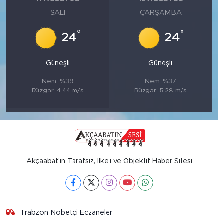
SALI
ÇARŞAMBA
°
°
24
24
Güneşli
Güneşli
Nem: %39
Nem: %37
Rüzgar: 4.44 m/s
Rüzgar: 5.28 m/s
Akçaabat'ın Tarafsız, İlkeli ve Objektif Haber Sitesi
Trabzon Nöbetçi Eczaneler