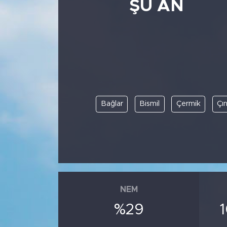
ŞU AN
Bağlar
Bismil
Çermik
Çı
NEM
%29