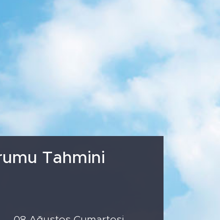
5
%0.03
779
%-14
urumu Tahmini
08 Ağustos Cumartesi