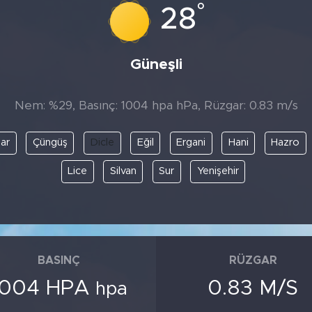
°
28
Güneşli
Nem: %29, Basınç: 1004 hpa hPa, Rüzgar: 0.83 m/s
nar
Çüngüş
Dicle
Eğil
Ergani
Hani
Hazro
Lice
Silvan
Sur
Yenişehir
BASINÇ
RÜZGAR
1004 HPA
0.83 M/S
hpa