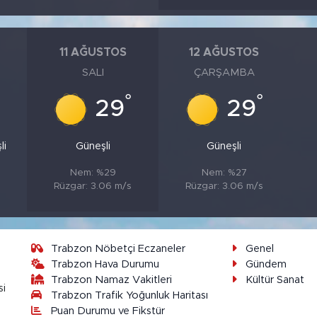
11 AĞUSTOS
12 AĞUSTOS
SALI
ÇARŞAMBA
°
°
°
29
29
li
Güneşli
Güneşli
Nem: %29
Nem: %27
Rüzgar: 3.06 m/s
Rüzgar: 3.06 m/s
Trabzon Nöbetçi Eczaneler
Genel
Trabzon Hava Durumu
Gündem
Trabzon Namaz Vakitleri
Kültür Sanat
si
Trabzon Trafik Yoğunluk Haritası
Puan Durumu ve Fikstür