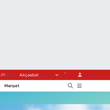
°
Akçaabat
4,01
%1.11
36
%0.18
k
Manşet
0
%0.32
1
%0.38