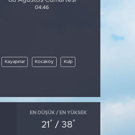
04:46
Kayapınar
Kocaköy
Kulp
EN DÜŞÜK / EN YÜKSEK
°
°
21
/ 38