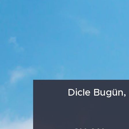
Medya
Sağlık
Siyaset
Teknoloji
GURBETTEN SILAYA
Foto Galeri
Dicle Bugün,
Köşe Yazarları
Manşet
Ulusal Son Dakika Haberleri