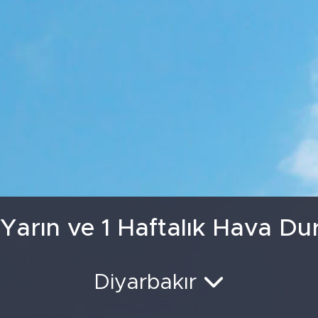
GRAM ALTIN
6660.5
BİST100
13.
 Yarın ve 1 Haftalık Hava D
Diyarbakır