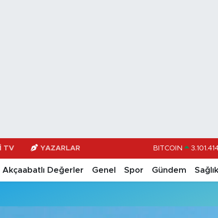
I TV
YAZARLAR
BITCOIN
3.101.41
DOLAR
47,74
Akçaabatlı Değerler
Genel
Spor
Gündem
Sağlı
EURO
55,251
STERLİN
64,481