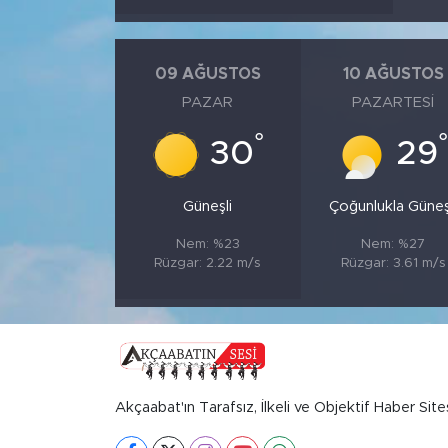
09 AĞUSTOS
10 AĞUSTOS
PAZAR
PAZARTESI
°
30
29
Güneşli
Çoğunlukla Güneş
Nem: %23
Nem: %27
Rüzgar: 2.22 m/s
Rüzgar: 3.61 m/s
Akçaabat'ın Tarafsız, İlkeli ve Objektif Haber Site