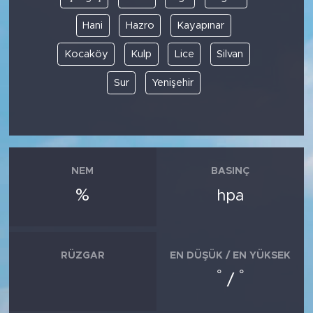
Hani
Hazro
Kayapınar
Kocaköy
Kulp
Lice
Silvan
Sur
Yenişehir
NEM
BASINÇ
%
hpa
RÜZGAR
EN DÜŞÜK / EN YÜKSEK
°
°
/