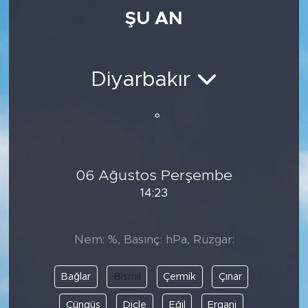
ŞU AN
Medya
Sağlık
Diyarbakır
Siyaset
°
Teknoloji
GURBETTEN SILAYA
06 Ağustos Perşembe
14:23
Foto Galeri
Köşe Yazarları
Nem: %, Basınç: hPa, Rüzgar:
Manşet
Bağlar
Bismil
Çermik
Çınar
Ulusal Son Dakika Haberleri
Çüngüş
Dicle
Eğil
Ergani