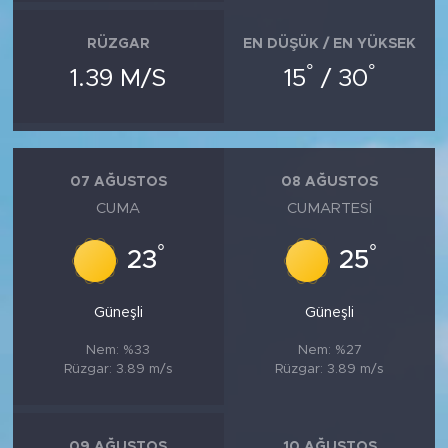
RÜZGAR
EN DÜŞÜK / EN YÜKSEK
°
°
1.39 M/S
15
/ 30
07 AĞUSTOS
08 AĞUSTOS
CUMA
CUMARTESI
°
°
23
25
Güneşli
Güneşli
Nem: %33
Nem: %27
Rüzgar: 3.89 m/s
Rüzgar: 3.89 m/s
09 AĞUSTOS
10 AĞUSTOS