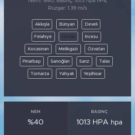
Nem: %40, Basınç: 1013 hpa hPa,
Rüzgar: 1.39 m/s
Akkışla
Bünyan
Develi
Felahiye
Hacılar
İncesu
Kocasinan
Melikgazi
Özvatan
Pınarbaşı
Sarıoğlan
Sarız
Talas
Tomarza
Yahyalı
Yeşilhisar
NEM
BASINÇ
%40
1013 HPA
hpa