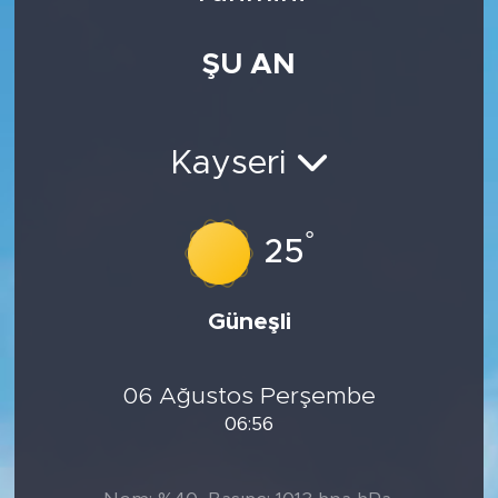
Medya
ŞU AN
Sağlık
Siyaset
Kayseri
Teknoloji
°
25
GURBETTEN SILAYA
Güneşli
Foto Galeri
Köşe Yazarları
06 Ağustos Perşembe
06:56
Manşet
Ulusal Son Dakika Haberleri