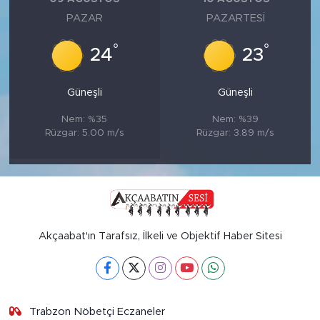
PAZAR
PAZARTESI
°
°
24
23
Güneşli
Güneşli
Nem: %35
Nem: %39
Rüzgar: 5.00 m/s
Rüzgar: 3.89 m/s
Akçaabat'ın Tarafsız, İlkeli ve Objektif Haber Sitesi
Trabzon Nöbetçi Eczaneler