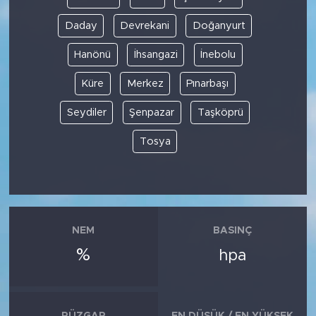
Daday
Devrekani
Doğanyurt
Hanönü
İhsangazi
İnebolu
Küre
Merkez
Pınarbaşı
Seydiler
Şenpazar
Taşköprü
Tosya
NEM
BASINÇ
%
hpa
RÜZGAR
EN DÜŞÜK / EN YÜKSEK