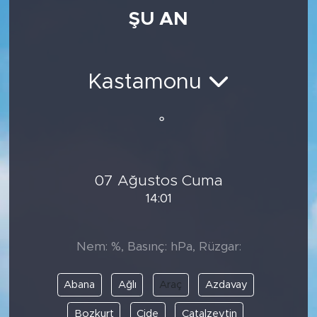
ŞU AN
Medya
Sağlık
Kastamonu
Siyaset
°
Teknoloji
GURBETTEN SILAYA
07 Ağustos Cuma
14:01
Foto Galeri
Köşe Yazarları
Nem: %, Basınç: hPa, Rüzgar:
Manşet
Abana
Ağlı
Araç
Azdavay
Ulusal Son Dakika Haberleri
Bozkurt
Cide
Çatalzeytin