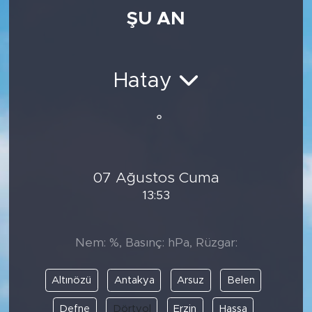
ŞU AN
Medya
Sağlık
Hatay
Siyaset
°
Teknoloji
GURBETTEN SILAYA
07 Ağustos Cuma
13:53
Foto Galeri
Köşe Yazarları
Nem: %, Basınç: hPa, Rüzgar:
Manşet
Altınözü
Antakya
Arsuz
Belen
Ulusal Son Dakika Haberleri
Defne
Dörtyol
Erzin
Hassa