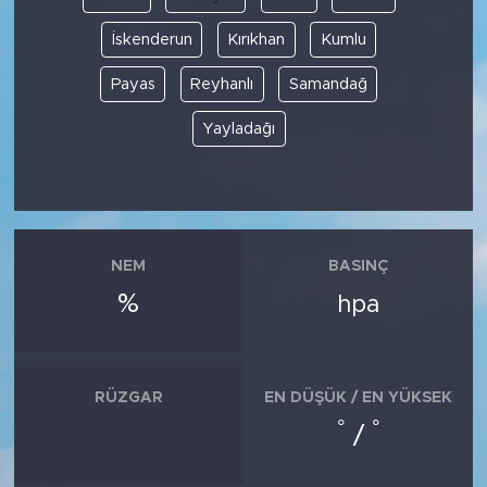
İskenderun
Kırıkhan
Kumlu
Payas
Reyhanlı
Samandağ
Yayladağı
NEM
BASINÇ
%
hpa
RÜZGAR
EN DÜŞÜK / EN YÜKSEK
°
°
/