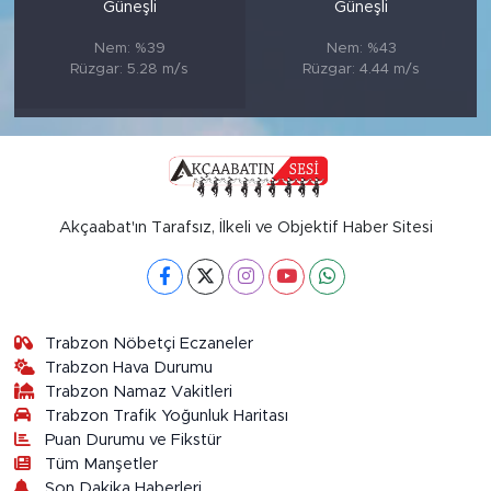
Güneşli
Güneşli
Nem: %39
Nem: %43
Rüzgar: 5.28 m/s
Rüzgar: 4.44 m/s
Akçaabat'ın Tarafsız, İlkeli ve Objektif Haber Sitesi
Trabzon Nöbetçi Eczaneler
Trabzon Hava Durumu
Trabzon Namaz Vakitleri
Trabzon Trafik Yoğunluk Haritası
Puan Durumu ve Fikstür
Tüm Manşetler
Son Dakika Haberleri