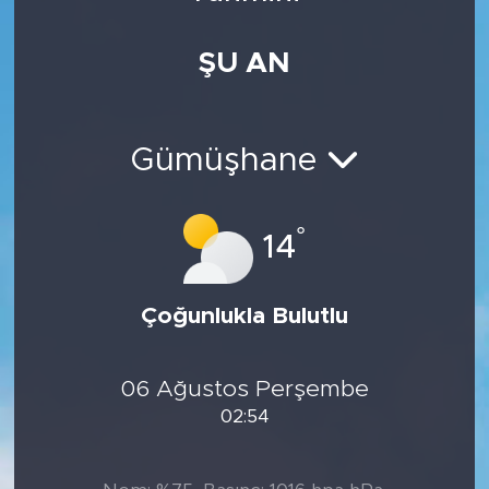
Medya
ŞU AN
Sağlık
Siyaset
Gümüşhane
Teknoloji
°
14
GURBETTEN SILAYA
Çoğunlukla Bulutlu
Foto Galeri
Köşe Yazarları
06 Ağustos Perşembe
02:54
Manşet
Ulusal Son Dakika Haberleri