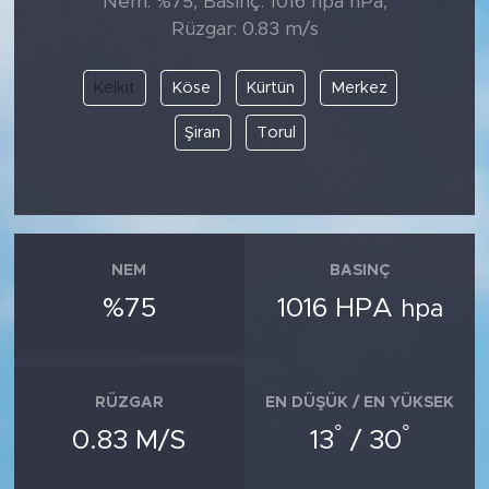
Nem: %75, Basınç: 1016 hpa hPa,
Rüzgar: 0.83 m/s
Kelkit
Köse
Kürtün
Merkez
Şiran
Torul
NEM
BASINÇ
%75
1016 HPA
hpa
RÜZGAR
EN DÜŞÜK / EN YÜKSEK
°
°
0.83 M/S
13
/ 30