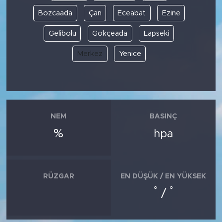
Bozcaada
Çan
Eceabat
Ezine
Gelibolu
Gökçeada
Lapseki
Merkez
Yenice
NEM
BASINÇ
%
hpa
RÜZGAR
EN DÜŞÜK / EN YÜKSEK
°
°
/