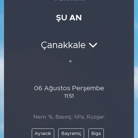
Medya
ŞU AN
Sağlık
Siyaset
Çanakkale
Teknoloji
°
GURBETTEN SILAYA
06 Ağustos Perşembe
Foto Galeri
11:51
Köşe Yazarları
Nem: %, Basınç: hPa, Rüzgar:
Manşet
Ayvacık
Bayramiç
Biga
Ulusal Son Dakika Haberleri