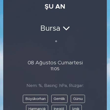
ŞU AN
Medya
Sağlık
Bursa
Siyaset
°
Teknoloji
GURBETTEN SILAYA
08 Ağustos Cumartesi
11:05
Foto Galeri
Köşe Yazarları
Nem: %, Basınç: hPa, Rüzgar:
Manşet
Büyükorhan
Gemlik
Gürsu
Ulusal Son Dakika Haberleri
Harmancık
İnegöl
İznik