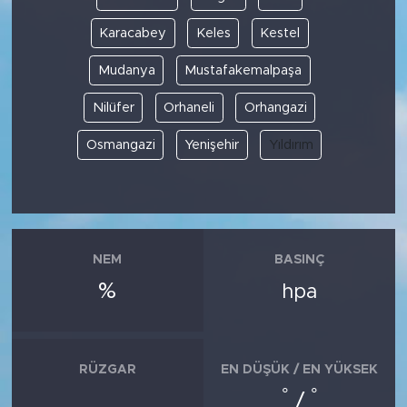
Karacabey
Keles
Kestel
Mudanya
Mustafakemalpaşa
Nilüfer
Orhaneli
Orhangazi
Osmangazi
Yenişehir
Yıldırım
NEM
BASINÇ
%
hpa
RÜZGAR
EN DÜŞÜK / EN YÜKSEK
°
°
/