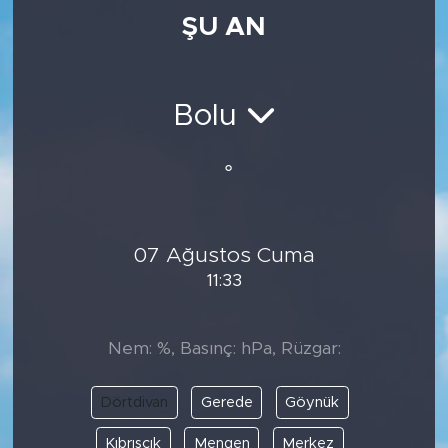
ŞU AN
Medya
Sağlık
Bolu
Siyaset
°
Teknoloji
GURBETTEN SILAYA
07 Ağustos Cuma
11:33
Foto Galeri
Köşe Yazarları
Nem: %, Basınç: hPa, Rüzgar:
Manşet
Dörtdivan
Gerede
Göynük
Ulusal Son Dakika Haberleri
Kıbrıscık
Mengen
Merkez