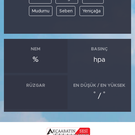
Mudurnu
Seben
Yeniçağa
NEM
BASINÇ
%
hpa
RÜZGAR
EN DÜŞÜK / EN YÜKSEK
°
°
/