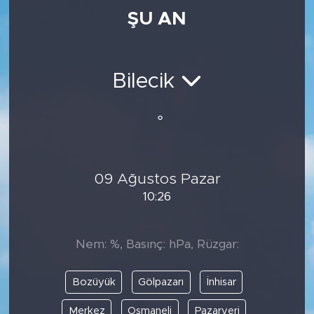
ŞU AN
Medya
Sağlık
Bilecik
Siyaset
°
Teknoloji
GURBETTEN SILAYA
09 Ağustos Pazar
10:26
Foto Galeri
Köşe Yazarları
Nem: %, Basınç: hPa, Rüzgar:
Manşet
Bozüyük
Gölpazarı
İnhisar
Ulusal Son Dakika Haberleri
Merkez
Osmaneli
Pazaryeri