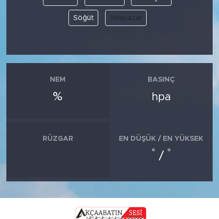
Söğüt
Yenipazar
NEM
BASINÇ
%
hpa
RÜZGAR
EN DÜŞÜK / EN YÜKSEK
°
°
/