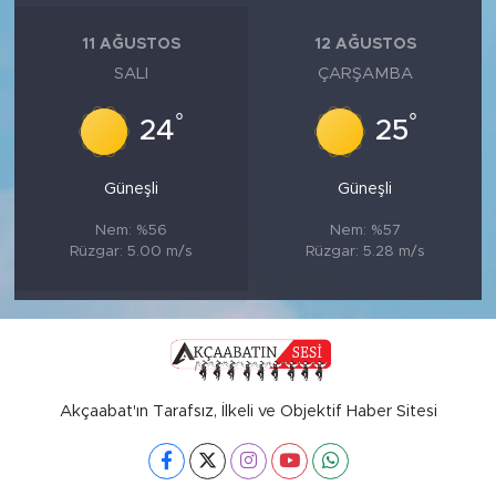
11 AĞUSTOS
12 AĞUSTOS
SALI
ÇARŞAMBA
°
°
24
25
Güneşli
Güneşli
Nem: %56
Nem: %57
Rüzgar: 5.00 m/s
Rüzgar: 5.28 m/s
Akçaabat'ın Tarafsız, İlkeli ve Objektif Haber Sitesi