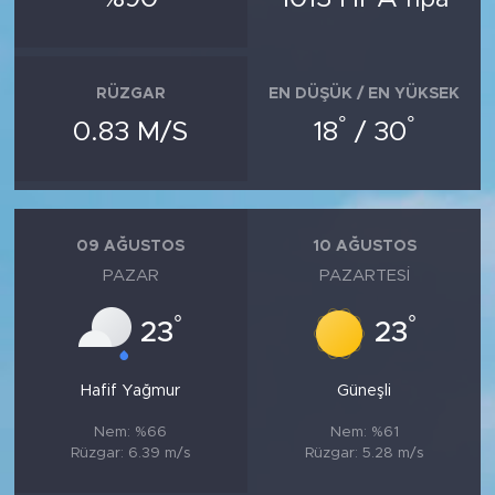
RÜZGAR
EN DÜŞÜK / EN YÜKSEK
°
°
0.83 M/S
18
/ 30
09 AĞUSTOS
10 AĞUSTOS
PAZAR
PAZARTESI
°
°
23
23
Hafif Yağmur
Güneşli
Nem: %66
Nem: %61
Rüzgar: 6.39 m/s
Rüzgar: 5.28 m/s