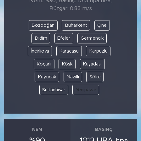
Nem: %90, Basınç: 1013 hpa hPa,
Rüzgar: 0.83 m/s
Bozdoğan
Buharkent
Çine
Didim
Efeler
Germencik
İncirliova
Karacasu
Karpuzlu
Koçarlı
Köşk
Kuşadası
Kuyucak
Nazilli
Söke
Sultanhisar
Yenipazar
NEM
BASINÇ
%90
1013 HPA
hpa