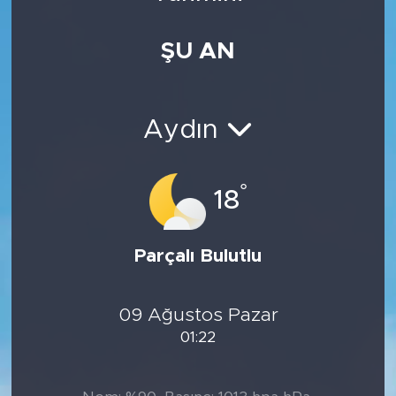
Medya
ŞU AN
Sağlık
Siyaset
Aydın
Teknoloji
°
18
GURBETTEN SILAYA
Parçalı Bulutlu
Foto Galeri
Köşe Yazarları
09 Ağustos Pazar
01:22
Manşet
Ulusal Son Dakika Haberleri