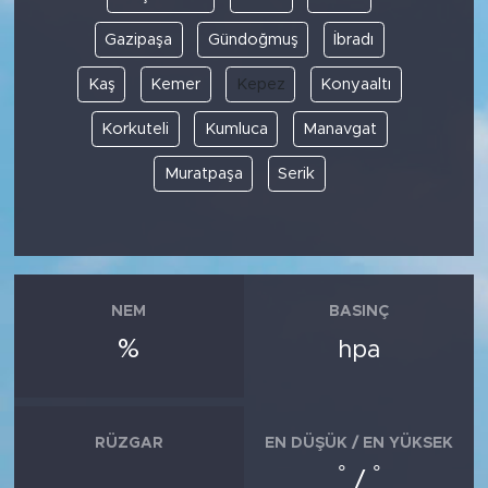
Gazipaşa
Gündoğmuş
İbradı
Kaş
Kemer
Kepez
Konyaaltı
Korkuteli
Kumluca
Manavgat
Muratpaşa
Serik
NEM
BASINÇ
%
hpa
RÜZGAR
EN DÜŞÜK / EN YÜKSEK
°
°
/