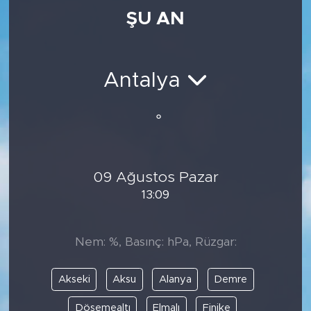
ŞU AN
Medya
Sağlık
Antalya
Siyaset
°
Teknoloji
GURBETTEN SILAYA
09 Ağustos Pazar
13:09
Foto Galeri
Köşe Yazarları
Nem: %, Basınç: hPa, Rüzgar:
Manşet
Akseki
Aksu
Alanya
Demre
Ulusal Son Dakika Haberleri
Döşemealtı
Elmalı
Finike