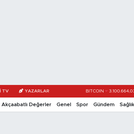
BITCOIN
3.100.664,0
I TV
YAZARLAR
DOLAR
47,74
Akçaabatlı Değerler
Genel
Spor
Gündem
Sağlı
EURO
55,251
STERLİN
64,481
GRAM ALTIN
6660.5