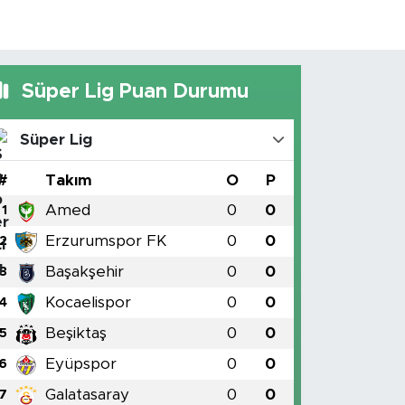
Süper Lig Puan Durumu
Süper Lig
#
Takım
O
P
Amed
0
0
1
Erzurumspor FK
0
0
2
Başakşehir
0
0
3
Kocaelispor
0
0
4
Beşiktaş
0
0
5
Eyüpspor
0
0
6
Galatasaray
0
0
7