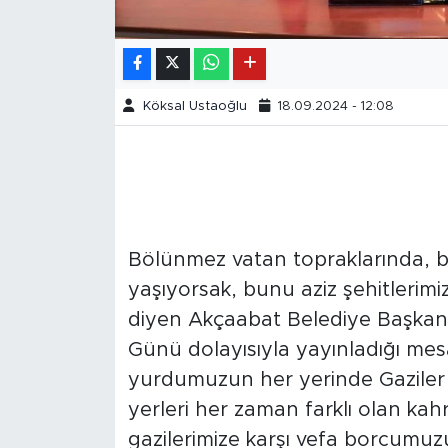
Köksal Ustaoğlu
18.09.2024 - 12:08
Bölünmez vatan topraklarında, bir
yaşıyorsak, bunu aziz şehitlerim
diyen Akçaabat Belediye Başkanı 
Günü dolayısıyla yayınladığı mesa
yurdumuzun her yerinde Gazile
yerleri her zaman farklı olan kah
gazilerimize karşı vefa borcumuz