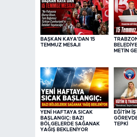
BAŞKAN KAYA’DAN 15
TRABZON
TEMMUZ MESAJI
BELEDİY
METİN G
YENİ HAFTAYA SICAK
EĞİTİM İ
BAŞLANGIÇ: BAZI
GÖREVD
BÖLGELERDE SAĞANAK
TEPKİ
YAĞIŞ BEKLENİYOR