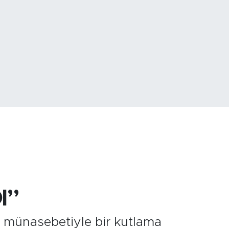
779
%-14
I”
 münasebetiyle bir kutlama