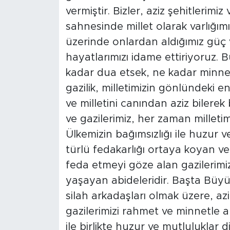
vermiştir. Bizler, aziz şehitlerimiz
sahnesinde millet olarak varlığım
üzerinde onlardan aldığımız güç v
hayatlarımızı idame ettiriyoruz. 
kadar dua etsek, ne kadar minnet
gazilik, milletimizin gönlündeki e
ve milletini canından aziz bilere
ve gazilerimiz, her zaman milleti
Ülkemizin bağımsızlığı ile huzur 
türlü fedakarlığı ortaya koyan 
feda etmeyi göze alan gazilerimi
yaşayan abideleridir. Başta Büy
silah arkadaşları olmak üzere, azi
gazilerimizi rahmet ve minnetle an
ile birlikte huzur ve mutluluklar d