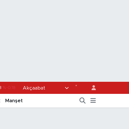
3
%-0.18
°
Akçaabat
36
%0.18
k
Manşet
0
%0.32
1
%0.38
5
%0.03