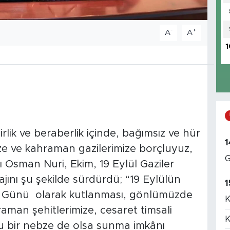
-
+
A
A
1
lik ve beraberlik içinde, bağımsız ve hür
1
ize ve kahraman gazilerimize borçluyuz,
G
Osman Nuri, Ekim, 19 Eylül Gaziler
jını şu şekilde sürdürdü; “19 Eylülün
1
r Günü olarak kutlanması, gönlümüzde
K
raman şehitlerimize, cesaret timsali
K
u bir nebze de olsa sunma imkânı