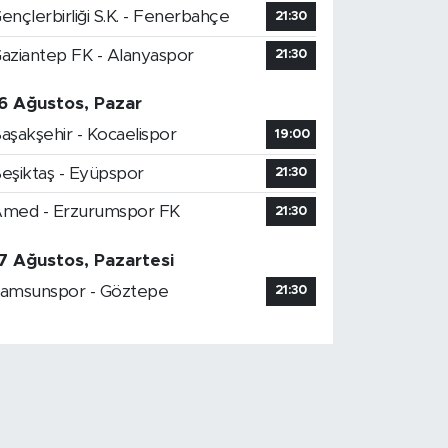
ençlerbirliği S.K. - Fenerbahçe
21:30
aziantep FK - Alanyaspor
21:30
6 Ağustos, Pazar
aşakşehir - Kocaelispor
19:00
eşiktaş - Eyüpspor
21:30
med - Erzurumspor FK
21:30
7 Ağustos, Pazartesi
amsunspor - Göztepe
21:30