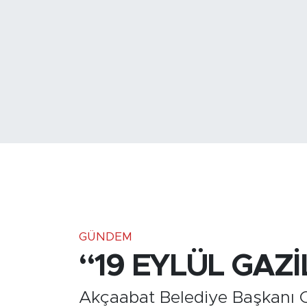
Medya
Sağlık
Siyaset
Teknoloji
GURBETTEN SILAYA
Foto Galeri
Köşe Yazarları
GÜNDEM
“19 EYLÜL GAZ
Manşet
Akçaabat Belediye Başkanı O
Ulusal Son Dakika Haberleri