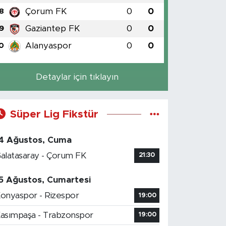
Çorum FK
0
0
8
Gaziantep FK
0
0
9
Alanyaspor
0
0
0
Detaylar için tıklayın
Süper Lig Fikstür
4 Ağustos, Cuma
alatasaray - Çorum FK
21:30
5 Ağustos, Cumartesi
onyaspor - Rizespor
19:00
asımpaşa - Trabzonspor
19:00