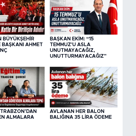
 BÜYÜKŞEHİR
BAŞKAN EKİM: “15
E BAŞKANI AHMET
TEMMUZ'U ASLA
ENÇ
UNUTMAYACAĞIZ,
UNUTTURMAYACAĞIZ”
Ş TRABZON’DAN
AVLANAN HER BALON
EN ALMALARA
BALIĞINA 35 LİRA ÖDEME