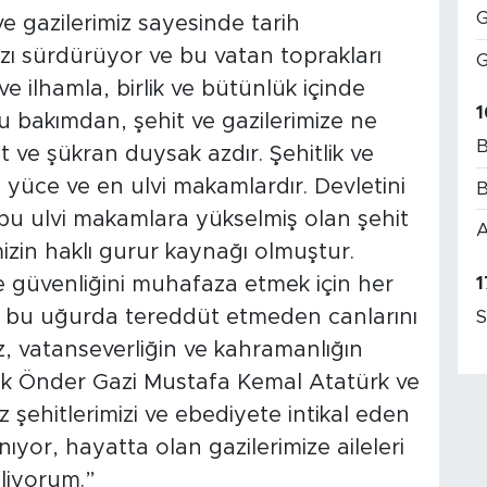
G
 ve gazilerimiz sayesinde tarih
ızı sürdürüyor ve bu vatan toprakları
G
e ilhamla, birlik ve bütünlük içinde
1
Bu bakımdan, şehit ve gazilerimize ne
B
 ve şükran duysak azdır. Şehitlik ve
n yüce ve en ulvi makamlardır. Devletini
B
k bu ulvi makamlara yükselmiş olan şehit
A
mizin haklı gurur kaynağı olmuştur.
1
ve güvenliğini muhafaza etmek için her
ve bu uğurda tereddüt etmeden canlarını
S
z, vatanseverliğin ve kahramanlığın
ük Önder Gazi Mustafa Kemal Atatürk ve
z şehitlerimizi ve ebediyete intikal eden
ıyor, hayatta olan gazilerimize aileleri
iliyorum.”