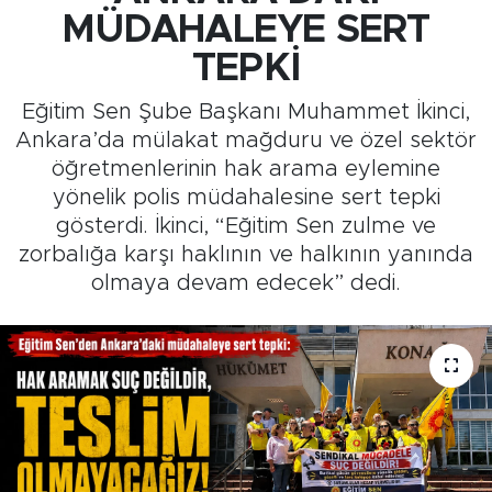
MÜDAHALEYE SERT
Medya
TEPKİ
Sağlık
Eğitim Sen Şube Başkanı Muhammet İkinci,
Ankara’da mülakat mağduru ve özel sektör
Siyaset
öğretmenlerinin hak arama eylemine
yönelik polis müdahalesine sert tepki
Teknoloji
gösterdi. İkinci, “Eğitim Sen zulme ve
zorbalığa karşı haklının ve halkının yanında
GURBETTEN SILAYA
olmaya devam edecek” dedi.
Foto Galeri
Köşe Yazarları
Manşet
Ulusal Son Dakika Haberleri