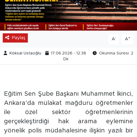
Paylaş
-
+
A
A
Köksal Ustaoğlu
17.06.2026 - 12:38
Okunma Süresi: 2
Dk
Eğitim Sen Şube Başkanı Muhammet İkinci,
Ankara’da mülakat mağduru öğretmenler
ile özel sektör öğretmenlerinin
gerçekleştirdiği hak arama eylemine
yönelik polis müdahalesine ilişkin yazılı bir